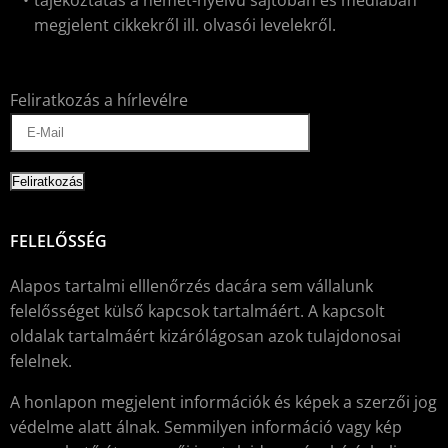
tájékoztatás a német-nyelvű sajtóban és médiában
megjelent cikkekről ill. olvasói levelekről.
Feliratkozás a hírlevélre
FELELŐSSÉG
Alapos tartalmi elllenőrzés dacára sem vállalunk
felelősséget külső kapcsok tartalmáért. A kapcsolt
oldalak tartalmáért kizárólágosan azok tulajdonosai
felelnek.
A honlapon megjelent információk és képek a szerzői jog
védelme alatt álnak. Semmilyen információ vagy kép