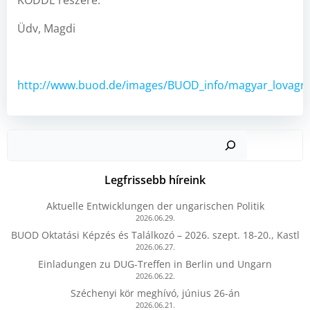
KODDE részére.
Üdv, Magdi
http://www.buod.de/images/BUOD_info/magyar_lovagren
Kere
Legfrissebb híreink
Aktuelle Entwicklungen der ungarischen Politik
2026.06.29.
BUOD Oktatási Képzés és Találkozó – 2026. szept. 18-20., Kastl
2026.06.27.
Einladungen zu DUG-Treffen in Berlin und Ungarn
2026.06.22.
Széchenyi kör meghívó, június 26-án
2026.06.21.