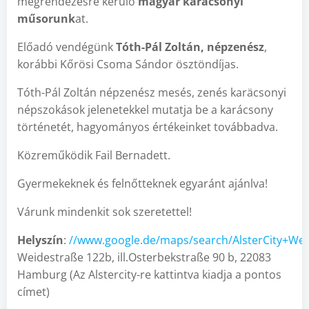
megrendezésre kerülő
magyar karácsonyi
műsorunk
at.
Előadó vendégünk
Tóth-Pál Zoltán, népzenész
,
korábbi Kőrösi Csoma Sándor ösztöndíjas.
Tóth-Pál Zoltán népzenész mesés, zenés karäcsonyi
népszokások jelenetekkel mutatja be a karácsony
történetét, hagyományos értékeinket továbbadva.
Közreműködik Fail Bernadett.
Gyermekeknek és felnőtteknek egyaránt ajánlva!
Várunk mindenkit sok szeretettel!
Helyszín
:
//www.google.de/maps/search/AlsterCity+W
Weidestraße 122b, ill.Osterbekstraße 90 b, 22083
Hamburg (Az Alstercity-re kattintva kiadja a pontos
címet)