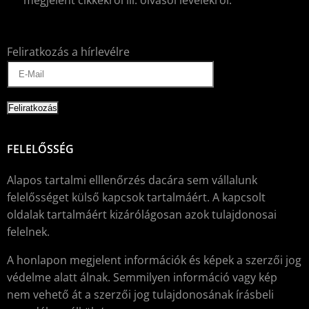
megjelent cikkekről ill. olvasói levelekről.
Feliratkozás a hírlevélre
FELELŐSSÉG
Alapos tartalmi elllenőrzés dacára sem vállalunk
felelősséget külső kapcsok tartalmáért. A kapcsolt
oldalak tartalmáért kizárólágosan azok tulajdonosai
felelnek.
A honlapon megjelent információk és képek a szerzői jog
védelme alatt álnak. Semmilyen információ vagy kép
nem vehető át a szerzői jog tulajdonosának írásbeli