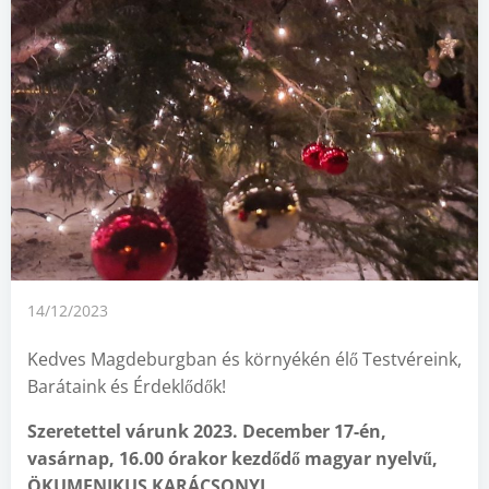
14/12/2023
Kedves Magdeburgban és környékén élő Testvéreink,
Barátaink és Érdeklődők!
Szeretettel várunk 2023. December 17-én,
vasárnap, 16.00 órakor kezdődő magyar nyelvű,
ÖKUMENIKUS KARÁCSONYI