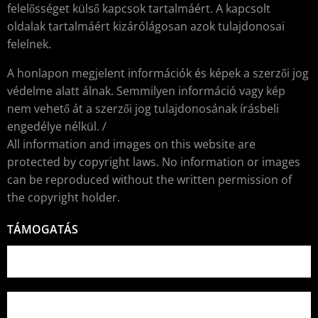
felelősséget külső kapcsok tartalmáért. A kapcsolt
oldalak tartalmáért kizárólágosan azok tulajdonosai
felelnek.
A honlapon megjelent információk és képek a szerzői jog
védelme alatt álnak. Semmilyen információ vagy kép
nem vehető át a szerzői jog tulajdonosának írásbeli
engedélye nélkül. /
All information and images on this website are
protected by copyright laws. No information or images
can be reproduced without the written permission of
the copyright holder.
TÁMOGATÁS