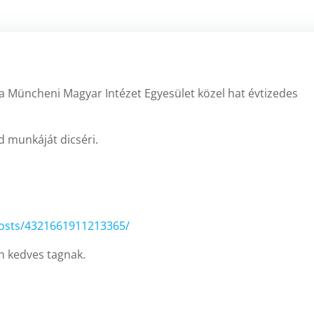
a Müncheni Magyar Intézet Egyesület közel hat évtizedes
ád munkáját dicséri.
osts/4321661911213365/
n kedves tagnak.