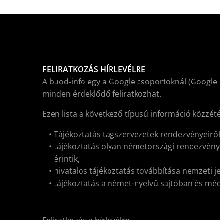
FELIRATKOZÁS HÍRLEVÉLRE
A buod-info egy a Google csoportoknál (Google 
minden érdeklődő feliratkozhat.
Ezen lista a következő típusú információ közzét
Tájékoztatás tagszervezetek rendezvényeirő
tájékoztatás olyan németországi rendezvénye
érintik,
hivatalos tájékoztatás továbbítása nemzeti j
tájékoztatás a német-nyelvű sajtóban és médiá