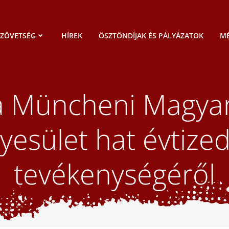
SZÖVETSÉG
HÍREK
ÖSZTÖNDÍJAK ÉS PÁLYÁZATOK
MÉ
 a Müncheni Magyar
yesület hat évtize
tevékenységéről