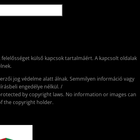
 felelősséget külső kapcsok tartalmáért. A kapcsolt oldalak
lnek.
erzői jog védelme alatt álnak. Semmilyen információ vagy
rásbeli engedélye nélkül. /
protected by copyright laws. No information or images can
f the copyright holder.