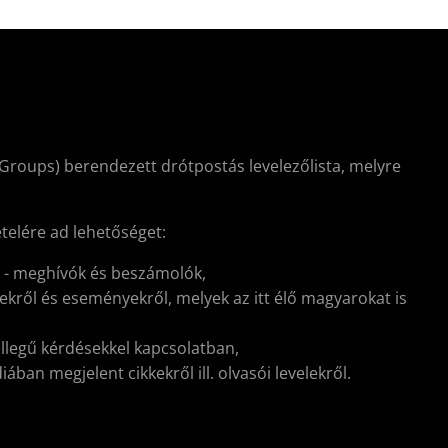
Groups) berendezett drótpostás levelezőlista, melyre
ételére ad lehetőséget:
l - meghívók és beszámolók,
kről és eseményekről, melyek az itt élő magyarokat is
ellegű kérdésekkel kapcsolatban,
ban megjelent cikkekről ill. olvasói levelekről.