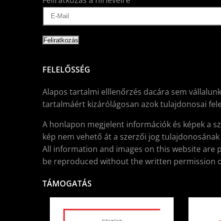
Feliratkozás a hírlevélre
FELELŐSSÉG
Alapos tartalmi elllenőrzés dacára sem vállalunk
tartalmáért kizárólágosan azok tulajdonosai fele
A honlapon megjelent információk és képek a sz
kép nem vehető át a szerzői jog tulajdonosának í
All information and images on this website are 
be reproduced without the written permission o
TÁMOGATÁS