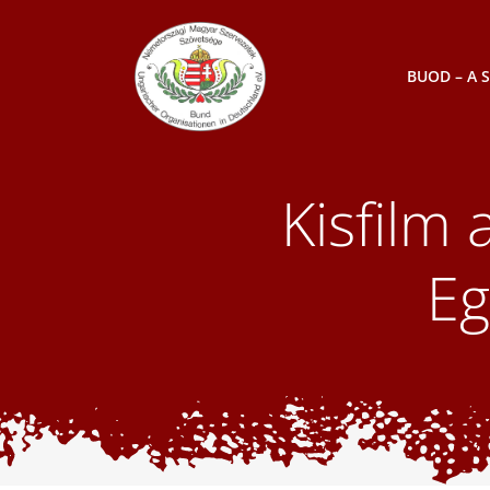
Skip
to
content
BUOD – A 
Kisfilm
Eg