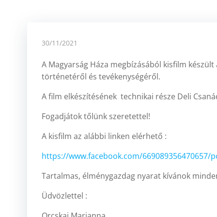
30/11/2021
A Magyarság Háza megbízásából kisfilm készült 
történetéről és tevékenységéről.
A film elkészítésének technikai része Deli Csan
Fogadjátok tőlünk szeretettel!
A kisfilm az alábbi linken elérhető :
https://www.facebook.com/669089356470657/p
Tartalmas, élménygazdag nyarat kívánok minde
Üdvözlettel :
Orcskai Marianna