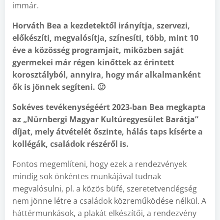
immár.
Horváth Bea a kezdetektől irányítja, szervezi,
előkészíti, megvalósítja, színesíti, több, mint 10
éve a közösség programjait, miközben saját
gyermekei már régen kinőttek az érintett
korosztályból, annyira, hogy már alkalmanként
ők is jönnek segíteni. 🙂
Sokéves tevékenységéért 2023-ban Bea megkapta
az „Nürnbergi Magyar Kultúregyesület Barátja”
díjat, mely átvételét őszinte, hálás taps kísérte a
kollégák, családok részéről is.
Fontos megemlíteni, hogy ezek a rendezvények
mindig sok önkéntes munkájával tudnak
megvalósulni, pl. a közös büfé, szeretetvendégség
nem jönne létre a családok közreműködése nélkül. A
háttérmunkások, a plakát elkészítői, a rendezvény