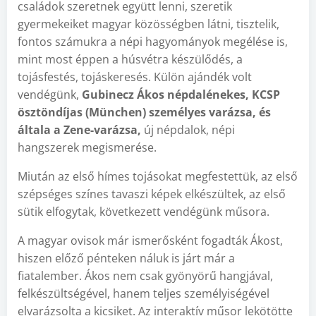
családok szeretnek együtt lenni, szeretik
gyermekeiket magyar közösségben látni, tisztelik,
fontos számukra a népi hagyományok megélése is,
mint most éppen a húsvétra készülődés, a
tojásfestés, tojáskeresés. Külön ajándék volt
vendégünk,
Gubinecz Ákos népdalénekes, KCSP
ösztöndíjas (München) személyes varázsa, és
általa a Zene-varázsa,
új népdalok, népi
hangszerek megismerése.
Miután az első hímes tojásokat megfestettük, az első
szépséges színes tavaszi képek elkészültek, az első
sütik elfogytak, következett vendégünk műsora.
A magyar ovisok már ismerősként fogadták Ákost,
hiszen előző pénteken náluk is járt már a
fiatalember. Ákos nem csak gyönyörű hangjával,
felkészültségével, hanem teljes személyiségével
elvarázsolta a kicsiket. Az interaktív műsor lekötötte