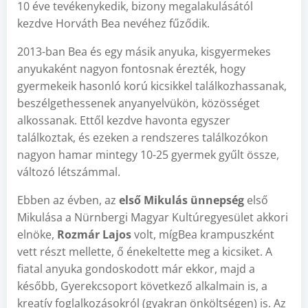
10 éve tevékenykedik, bizony megalakulásától
kezdve Horváth Bea nevéhez fűződik.
2013-ban Bea és egy másik anyuka, kisgyermekes
anyukaként nagyon fontosnak érezték, hogy
gyermekeik hasonló korú kicsikkel találkozhassanak,
beszélgethessenek anyanyelvükön, közösséget
alkossanak. Ettől kezdve havonta egyszer
találkoztak, és ezeken a rendszeres találkozókon
nagyon hamar mintegy 10-25 gyermek gyűlt össze,
változó létszámmal.
Ebben az évben, az
első Mikulás ünnepség
első
Mikulása a Nürnbergi Magyar Kultúregyesület akkori
elnöke,
Rozmár Lajos
volt, mígBea krampuszként
vett részt mellette, ő énekeltette meg a kicsiket. A
fiatal anyuka gondoskodott már ekkor, majd a
később, Gyerekcsoport következő alkalmain is, a
kreatív foglalkozásokról (gyakran önköltségen) is. Az