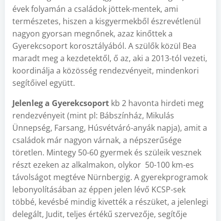
évek folyamán a családok jöttek-mentek, ami
természetes, hiszen a kisgyermekből észrevétlenül
nagyon gyorsan megnőnek, azaz kinőttek a
Gyerekcsoport korosztályából. A szülők közül Bea
maradt meg a kezdetektől, ő az, aki a 2013-tól vezeti,
koordinálja a közösség rendezvényeit, mindenkori
segítőivel együtt.
Jelenleg a Gyerekcsoport
kb 2 havonta hirdeti meg
rendezvényeit (mint pl: Bábszínház, Mikulás
Ünnepség, Farsang, Húsvétváró-anyák napja), amit a
családok már nagyon várnak, a népszerűsége
töretlen. Mintegy 50-60 gyermek és szüleik vesznek
részt ezeken az alkalmakon, olykor 50-100 km-es
távolságot megtéve Nürnbergig. A gyerekprogramok
lebonyolításában az éppen jelen lévő KCSP-sek
többé, kevésbé mindig kivették a részüket, a jelenlegi
delegált, Judit, teljes értékű szervezője, segítője