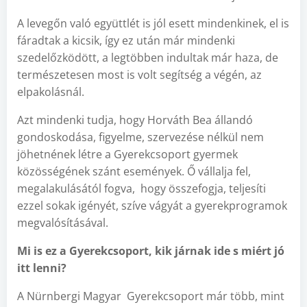
A levegőn való együttlét is jól esett mindenkinek, el is
fáradtak a kicsik, így ez után már mindenki
szedelőzködött, a legtöbben indultak már haza, de
természetesen most is volt segítség a végén, az
elpakolásnál.
Azt mindenki tudja, hogy Horváth Bea állandó
gondoskodása, figyelme, szervezése nélkül nem
jöhetnének létre a Gyerekcsoport gyermek
közösségének szánt események. Ő vállalja fel,
megalakulásától fogva, hogy összefogja, teljesíti
ezzel sokak igényét, szíve vágyát a gyerekprogramok
megvalósításával.
Mi is ez a Gyerekcsoport, kik járnak ide s miért jó
itt lenni?
A Nürnbergi Magyar Gyerekcsoport már több, mint