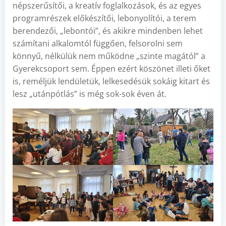
népszerűsítői, a kreatív foglalkozások, és az egyes
programrészek előkészítői, lebonyolítói, a terem
berendezői, „lebontói”, és akikre mindenben lehet
számítani alkalomtól függően, felsorolni sem
könnyű, nélkülük nem működne „szinte magától” a
Gyerekcsoport sem. Éppen ezért köszönet illeti őket
is, reméljük lendületük, lelkesedésük sokáig kitart és
lesz „utánpótlás” is még sok-sok éven át.