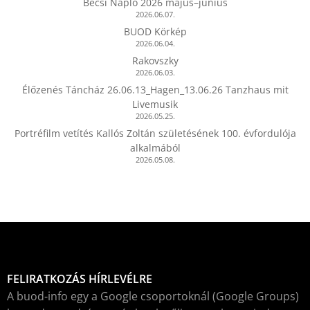
Bécsi Napló 2026 május–június
2026.06.07.
BUOD Körkép
2026.06.04.
Rakovszky
2026.06.03.
Élőzenés Táncház 26.06.13_Hagen_13.06.26 Tanzhaus mit
Livemusik
2026.05.25.
Portréfilm vetítés Kallós Zoltán születésének 100. évfordulója
alkalmából
2026.05.08.
FELIRATKOZÁS HÍRLEVÉLRE
A buod-info egy a Google csoportoknál (Google Groups)