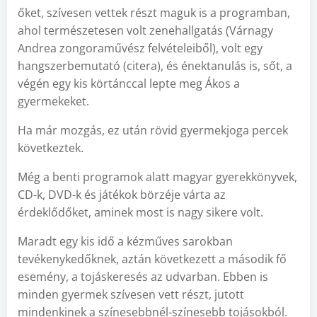
őket, szívesen vettek részt maguk is a programban,
ahol természetesen volt zenehallgatás (Várnagy
Andrea zongoraművész felvételeiből), volt egy
hangszerbemutató (citera), és énektanulás is, sőt, a
végén egy kis körtánccal lepte meg Ákos a
gyermekeket.
Ha már mozgás, ez után rövid gyermekjoga percek
következtek.
Még a benti programok alatt magyar gyerekkönyvek,
CD-k, DVD-k és játékok börzéje várta az
érdeklődőket, aminek most is nagy sikere volt.
Maradt egy kis idő a kézműves sarokban
tevékenykedőknek, aztán következett a második fő
esemény, a tojáskeresés az udvarban. Ebben is
minden gyermek szívesen vett részt, jutott
mindenkinek a színesebbnél-színesebb tojásokból.