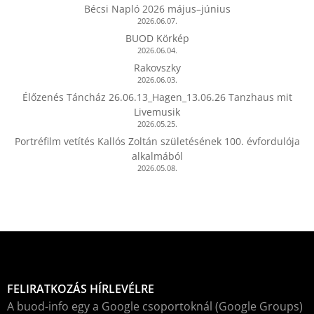
Bécsi Napló 2026 május–június
2026.06.07.
BUOD Körkép
2026.06.04.
Rakovszky
2026.06.03.
Élőzenés Táncház 26.06.13_Hagen_13.06.26 Tanzhaus mit
Livemusik
2026.05.25.
Portréfilm vetítés Kallós Zoltán születésének 100. évfordulója
alkalmából
2026.05.08.
FELIRATKOZÁS HÍRLEVÉLRE
A buod-info egy a Google csoportoknál (Google Groups)