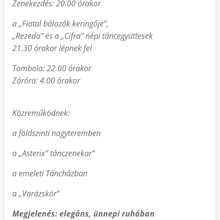
Zenekezdés: 20.00 órakor
a „Fiatal bálozók keringője”,
„Rezeda” és a „Cifra” népi táncegyüttesek
21.30 órakor lépnek fel
Tombola: 22.00 órakor
Záróra: 4.00 órakor
Közrem
ű
ködnek:
a földszinti nagyteremben
a „Asterix” tánczenekar”
a emeleti Táncházban
a „Varázskör”
Megjelenés: elegáns, ünnepi ruhában