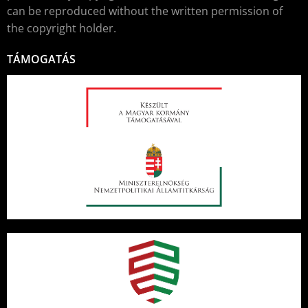
can be reproduced without the written permission of
the copyright holder.
TÁMOGATÁS