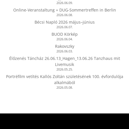
2026.06.09.
Online-Veranstaltung + DUG-Sommertreffen in Berlin
2026.06.08.
Bécsi Napló 2026 május–június
2026.06.07.
BUOD Körkép
2026.06.04.
Rakovszky
2026.06.03.
Élőzenés Táncház 26.06.13_Hagen_13.06.26 Tanzhaus mit
Livemusik
2026.05.25.
Portréfilm vetítés Kallós Zoltán születésének 100. évfordulója
alkalmából
2026.05.08.