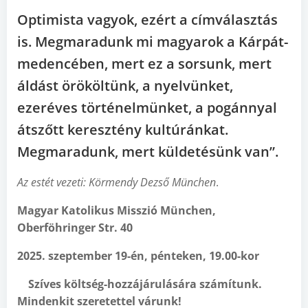
Optimista vagyok, ezért a címválasztás
is. Megmaradunk mi magyarok a Kárpát-
medencében, mert ez a sorsunk, mert
áldást örököltünk, a nyelvünket,
ezeréves történelmünket, a pogánnyal
átszőtt keresztény kultúránkat.
Megmaradunk, mert küldetésünk van”.
Az estét vezeti: Körmendy Dezs
ő München
.
Magyar Katolikus
Misszió
München,
Oberföhringer Str. 40
2025. szeptember 19-én, pénteken, 19.00-kor
Szíves költség-hozzájárulására számítunk.
Mindenkit szeretettel várunk!