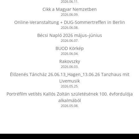
2026.06.11.
Cikk a Magyar Nemzetben
2026.06.09.
Online-Veranstaltung + DUG-Sommertreffen in Berlin
2026.06.08.
Bécsi Napló 2026 május–június
2026.06.07.
BUOD Körkép
2026.06.04.
Rakovszky
2026.06.03.
Élőzenés Táncház 26.06.13_Hagen_13.06.26 Tanzhaus mit
Livemusik
2026.05.25.
Portréfilm vetítés Kallós Zoltán születésének 100. évfordulója
alkalmából
2026.05.08.