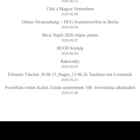
2026.06.11.
Cikk a Magyar Nemzetben
2026.06.09.
Online-Veranstaltung + DUG-Sommertreffen in Berlin
2026.06.08.
Bécsi Napló 2026 május–június
2026.06.07.
BUOD Körkép
2026.06.04.
Rakovszky
2026.06.03.
Élőzenés Táncház 26.06.13_Hagen_13.06.26 Tanzhaus mit Livemusik
2026.05.25.
Portréfilm vetítés Kallós Zoltán születésének 100. évfordulója alkalmából
2026.05.08.