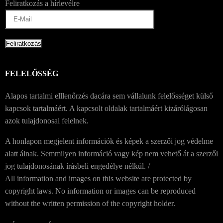
Feliratkozás a hírlevélre
FELELŐSSÉG
Alapos tartalmi elllenőrzés dacára sem vállalunk felelősséget külső
kapcsok tartalmáért. A kapcsolt oldalak tartalmáért kizárólágosan
azok tulajdonosai felelnek.
A honlapon megjelent információk és képek a szerzői jog védelme
alatt álnak. Semmilyen információ vagy kép nem vehető át a szerzői
jog tulajdonosának írásbeli engedélye nélkül. /
All information and images on this website are protected by
copyright laws. No information or images can be reproduced
without the written permission of the copyright holder.