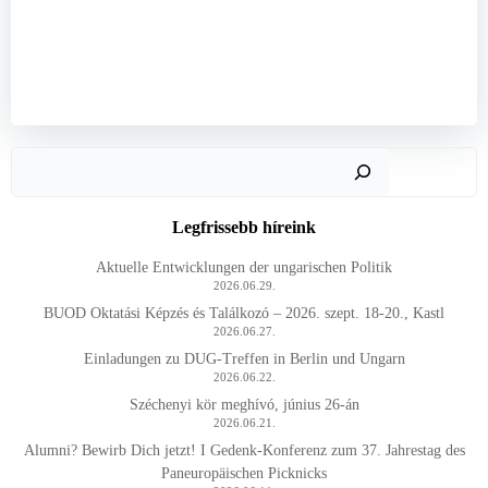
Keres
Legfrissebb híreink
Aktuelle Entwicklungen der ungarischen Politik
2026.06.29.
BUOD Oktatási Képzés és Találkozó – 2026. szept. 18-20., Kastl
2026.06.27.
Einladungen zu DUG-Treffen in Berlin und Ungarn
2026.06.22.
Széchenyi kör meghívó, június 26-án
2026.06.21.
Alumni? Bewirb Dich jetzt! I Gedenk-Konferenz zum 37. Jahrestag des
Paneuropäischen Picknicks