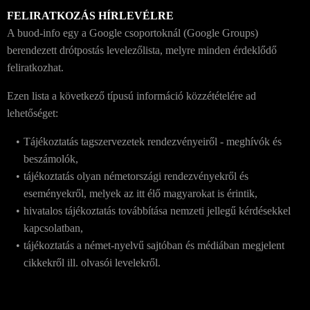
FELIRATKOZÁS HÍRLEVÉLRE
A buod-info egy a Google csoportoknál (Google Groups)
berendezett drótpostás levelezőlista, melyre minden érdeklődő
feliratkozhat.
Ezen lista a következő típusú információ közzétételére ad
lehetőséget:
Tájékoztatás tagszervezetek rendezvényeiről - meghívók és
beszámolók,
tájékoztatás olyan németországi rendezvényekről és
eseményekről, melyek az itt élő magyarokat is érintik,
hivatalos tájékoztatás továbbítása nemzeti jellegű kérdésekkel
kapcsolatban,
tájékoztatás a német-nyelvű sajtóban és médiában megjelent
cikkekről ill. olvasói levelekről.