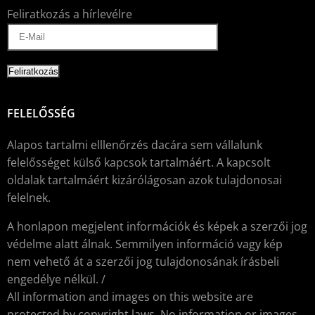
Feliratkozás a hírlevélre
FELELŐSSÉG
Alapos tartalmi elllenőrzés dacára sem vállalunk
felelősséget külső kapcsok tartalmáért. A kapcsolt
oldalak tartalmáért kizárólágosan azok tulajdonosai
felelnek.
A honlapon megjelent információk és képek a szerzői jog
védelme alatt álnak. Semmilyen információ vagy kép
nem vehető át a szerzői jog tulajdonosának írásbeli
engedélye nélkül. /
All information and images on this website are
protected by copyright laws. No information or images