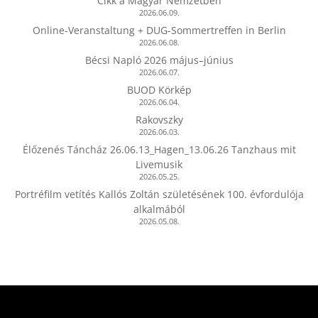
Cikk a Magyar Nemzetben
2026.06.09.
Online-Veranstaltung + DUG-Sommertreffen in Berlin
2026.06.08.
Bécsi Napló 2026 május–június
2026.06.07.
BUOD Körkép
2026.06.04.
Rakovszky
2026.06.03.
Élőzenés Táncház 26.06.13_Hagen_13.06.26 Tanzhaus mit
Livemusik
2026.05.25.
Portréfilm vetítés Kallós Zoltán születésének 100. évfordulója
alkalmából
2026.05.08.