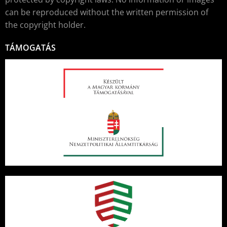
can be reproduced without the written permission of
the copyright holder.
TÁMOGATÁS