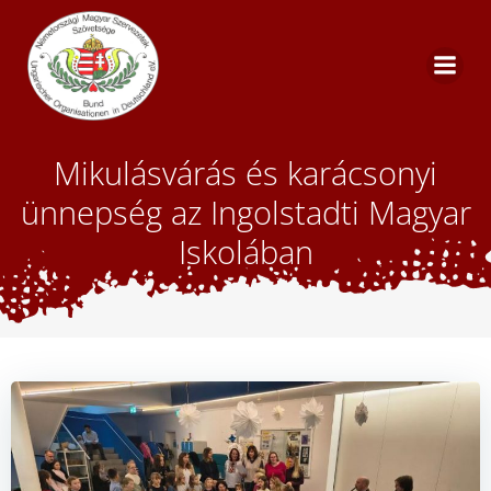
Skip
to
content
Mikulásvárás és karácsonyi
ünnepség az Ingolstadti Magyar
Iskolában