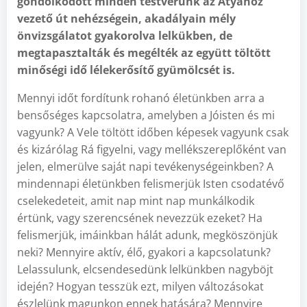
gondolkodott minden testvérünk az Atyához
vezető út nehézségein, akadályain mély
önvizsgálatot gyakorolva lelkükben, de
megtapasztalták és megélték az együtt töltött
minőségi idő lélekerősítő gyümölcsét is.
Mennyi időt fordítunk rohanó életünkben arra a
bensőséges kapcsolatra, amelyben a Jóisten és mi
vagyunk? A Vele töltött időben képesek vagyunk csak
és kizárólag Rá figyelni, vagy mellékszereplőként van
jelen, elmerülve saját napi tevékenységeinkben? A
mindennapi életünkben felismerjük Isten csodatévő
cselekedeteit, amit nap mint nap munkálkodik
értünk, vagy szerencsének nevezzük ezeket? Ha
felismerjük, imáinkban hálát adunk, megköszönjük
neki? Mennyire aktív, élő, gyakori a kapcsolatunk?
Lelassulunk, elcsendesedünk lelkünkben nagyböjt
idején? Hogyan tesszük ezt, milyen változásokat
észlelünk magunkon ennek hatására? Mennyire