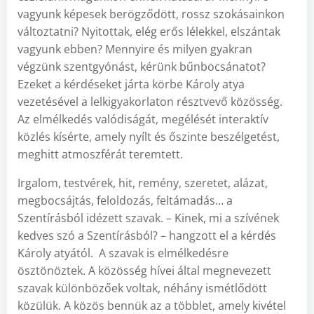
vagyunk képesek berögződött, rossz szokásainkon
változtatni? Nyitottak, elég erős lélekkel, elszántak
vagyunk ebben? Mennyire és milyen gyakran
végzünk szentgyónást, kérünk bűnbocsánatot?
Ezeket a kérdéseket járta körbe Károly atya
vezetésével a lelkigyakorlaton résztvevő közösség.
Az elmélkedés valódiságát, megélését interaktív
közlés kísérte, amely nyílt és őszinte beszélgetést,
meghitt atmoszférát teremtett.
Irgalom, testvérek, hit, remény, szeretet, alázat,
megbocsájtás, feloldozás, feltámadás… a
Szentírásból idézett szavak. – Kinek, mi a szívének
kedves szó a Szentírásból? – hangzott el a kérdés
Károly atyától. A szavak is elmélkedésre
ösztönöztek. A közösség hívei által megnevezett
szavak különbözőek voltak, néhány ismétlődött
közülük. A közös bennük az a többlet, amely kivétel