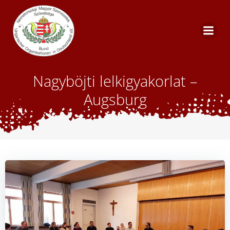
Skip
to
content
Nagyböjti lelkigyakorlat –
Augsburg