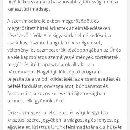
hívő lelkek számára hasznosabb ájtatosság, mint a
keresztúti imádság.
A szentmisékre lélekben megerősödött és
megerősített hittel érkeztek az elmélkedéseken
résztvevő hívők. A lelkigyakorlat elmélkedései, a
családias, őszinte hangulatú beszélgetések,
vélemény- és eszmecserék középpontjában az Úr és
a vele kapcsolatos személyes élmények, történetek,
megélt és átélt tapasztalatok álltak. Ez a
háromnapos Nagyböjti léleképítő program
teljesítette a valódi küldetését: az elcsendesedést és
befelé fordulást, önvizsgálatot, bűnbánatot és
feloldozást, a közös keresztúti ájtatosságban
termett lelki gyümölcsöket.
Őrizzük meg ezt a lelkületet, és várjuk együtt a
krisztusi szeret jegyében, a világosság és fényesség
eljövetelét, Krisztus Urunk feltámadásának, a húsvét