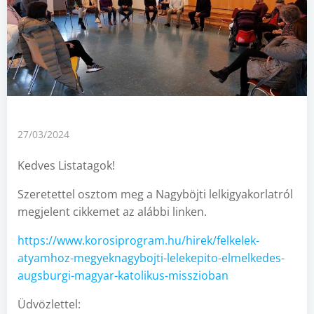
27/03/2024
Kedves Listatagok!
Szeretettel osztom meg a Nagyböjti lelkigyakorlatról
megjelent cikkemet az alábbi linken.
https://www.korosiprogram.hu/hirek/felkelek-
atyamhoz-megyeknagybojti-lelekepito-elmelkedes-
augsburgi-magyar-katolikus-misszioban
Üdvözlettel: