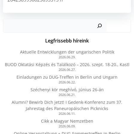
Kere
Legfrissebb híreink
Aktuelle Entwicklungen der ungarischen Politik
2026.06.29.
BUOD Oktatási Képzés és Találkozó – 2026. szept. 18-20., Kastl
2026.06.27.
Einladungen zu DUG-Treffen in Berlin und Ungarn
2026.06.22.
Széchenyi kör meghívó, június 26-án
2026.06.21.
Alumni? Bewirb Dich jetzt! I Gedenk-Konferenz zum 37.
Jahrestag des Paneuropäischen Picknicks
2026.06.11.
Cikk a Magyar Nemzetben
2026.06.09.
Online-Veranstaltung + DUG-Sommertreffen in Berlin