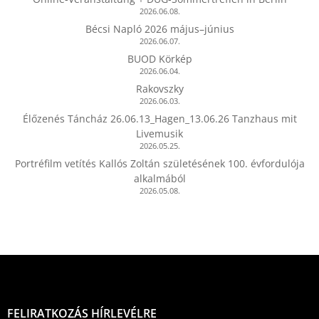
2026.06.08.
Bécsi Napló 2026 május–június
2026.06.07.
BUOD Körkép
2026.06.04.
Rakovszky
2026.06.03.
Élőzenés Táncház 26.06.13_Hagen_13.06.26 Tanzhaus mit
Livemusik
2026.05.25.
Portréfilm vetítés Kallós Zoltán születésének 100. évfordulója
alkalmából
2026.05.08.
FELIRATKOZÁS HÍRLEVÉLRE