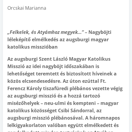
Orcskai Marianna
„Felkelek, és Atyámhoz megyek…”
– Nagyböjti
léleképítő elmélkedés az augsburgi magyar
katolikus misszióban
Az augsburgi Szent László Magyar Katolikus
Misszió az idei nagyböjt időszakában is
lehetőséget teremtett és biztosított híveinek a
közös elcsendesedésre. Az úton ezúttal Ft.
Ferencz Károly tiszafüredi plébános vezette végig
az augsburgi misszió és a hozzá tartozó
misézőhelyek – neu-ulmi és kempteni – magyar
katolikus közösséget Csibi Sándorral, az
augsburgi misszió plébánosával. A háromnapos
lelkigyakorlaton valóban együtt elmélkedett és