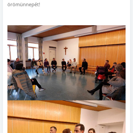
örömünnepét!