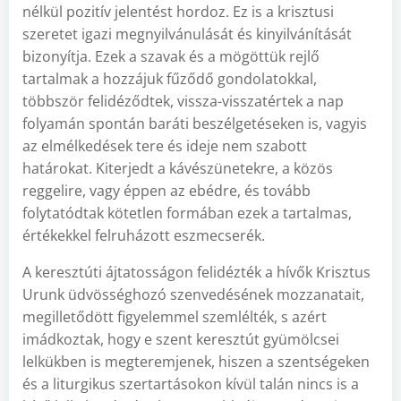
nélkül pozitív jelentést hordoz. Ez is a krisztusi
szeretet igazi megnyilvánulását és kinyilvánítását
bizonyítja. Ezek a szavak és a mögöttük rejlő
tartalmak a hozzájuk fűződő gondolatokkal,
többször felidéződtek, vissza-visszatértek a nap
folyamán spontán baráti beszélgetéseken is, vagyis
az elmélkedések tere és ideje nem szabott
határokat. Kiterjedt a kávészünetekre, a közös
reggelire, vagy éppen az ebédre, és tovább
folytatódtak kötetlen formában ezek a tartalmas,
értékekkel felruházott eszmecserék.
A keresztúti ájtatosságon felidézték a hívők Krisztus
Urunk üdvösséghozó szenvedésének mozzanatait,
megilletődött figyelemmel szemlélték, s azért
imádkoztak, hogy e szent keresztút gyümölcsei
lelkükben is megteremjenek, hiszen a szentségeken
és a liturgikus szertartásokon kívül talán nincs is a