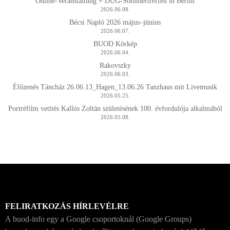
Online-Veranstaltung + DUG-Sommertreffen in Berlin
2026.06.08.
Bécsi Napló 2026 május–június
2026.06.07.
BUOD Körkép
2026.06.04.
Rakovszky
2026.06.03.
Élőzenés Táncház 26.06.13_Hagen_13.06.26 Tanzhaus mit Livemusik
2026.05.25.
Portréfilm vetítés Kallós Zoltán születésének 100. évfordulója alkalmából
2026.05.08.
FELIRATKOZÁS HÍRLEVÉLRE
A buod-info egy a Google csoportoknál (Google Groups)