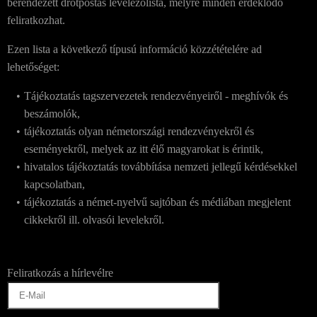
berendezett drótpostás levelezőlista, melyre minden érdeklődő
feliratkozhat.
Ezen lista a következő típusú információ közzétételére ad
lehetőséget:
Tájékoztatás tagszervezetek rendezvényeiről - meghívók és
beszámolók,
tájékoztatás olyan németországi rendezvényekről és
eseményekről, melyek az itt élő magyarokat is érintik,
hivatalos tájékoztatás továbbítása nemzeti jellegű kérdésekkel
kapcsolatban,
tájékoztatás a német-nyelvű sajtóban és médiában megjelent
cikkekről ill. olvasói levelekről.
Feliratkozás a hírlevélre