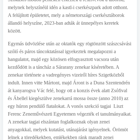
melynek helyszínéül idén a kastl-i cserkészpark adott otthont.
A felújított épületetet, mely a németországi cserkésztáborok
állandó helyszíne, 2023-ban adták át ünnepélyes keretek
között.
Egymás üdvözlése után az oktatók egy rögtönzött szászcsávási
szóló és páros táncoktatással igyekeztek megalapozni a
hangulatot, majd egy közösen elfogyasztott vacsora után
kezdődött is a táncház a Sárarany zenekar kíséretében. A
zenekar története a vadregényes vizeiről híres Szigetközből
indult. Innen vitte Mártont, majd Áront is a Duna Szentendrén
át kanyarogva Vác felé, hogy ott a konzis évek alatt Zsófival
és Ábellel kiegészülve zenekarrá mossa össze (anno 2010) az
egy húron pendülő fiatalokat. A vonós szekció tagjai Liszt
Ferenc Zeneművészeti Egyetemen végezték el tanulmányaikat.
A zenekar tagjai elszántan foglalkoznak olyan zenei
anyagokkal, melyek kutatást, utánajárást igényelnek. Örömöt
lelnek a töredékekben, emlékekben ránk maradt zenei