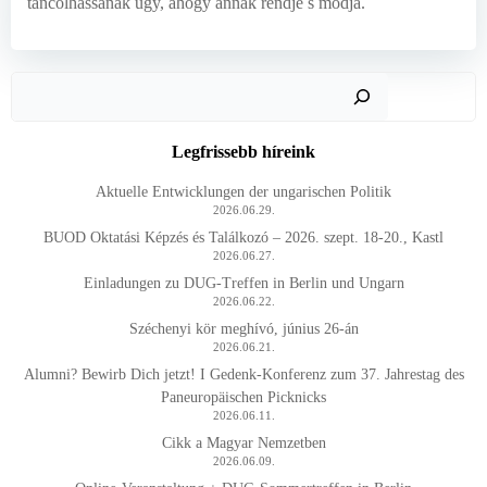
táncolhassanak úgy, ahogy annak rendje s módja.
Keres
Legfrissebb híreink
Aktuelle Entwicklungen der ungarischen Politik
2026.06.29.
BUOD Oktatási Képzés és Találkozó – 2026. szept. 18-20., Kastl
2026.06.27.
Einladungen zu DUG-Treffen in Berlin und Ungarn
2026.06.22.
Széchenyi kör meghívó, június 26-án
2026.06.21.
Alumni? Bewirb Dich jetzt! I Gedenk-Konferenz zum 37. Jahrestag des
Paneuropäischen Picknicks
2026.06.11.
Cikk a Magyar Nemzetben
2026.06.09.