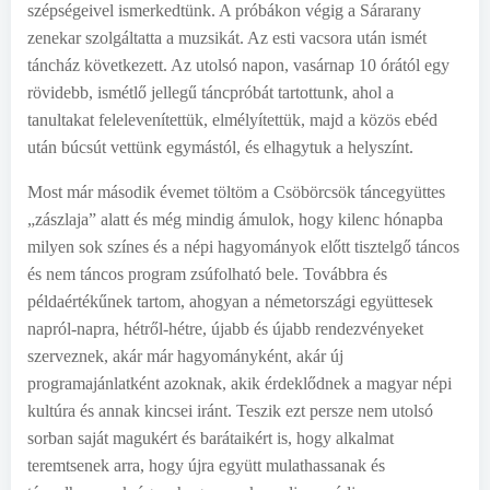
szépségeivel ismerkedtünk. A próbákon végig a Sárarany
zenekar szolgáltatta a muzsikát. Az esti vacsora után ismét
táncház következett. Az utolsó napon, vasárnap 10 órától egy
rövidebb, ismétlő jellegű táncpróbát tartottunk, ahol a
tanultakat felelevenítettük, elmélyítettük, majd a közös ebéd
után búcsút vettünk egymástól, és elhagytuk a helyszínt.
Most már második évemet töltöm a Csöbörcsök táncegyüttes
„zászlaja” alatt és még mindig ámulok, hogy kilenc hónapba
milyen sok színes és a népi hagyományok előtt tisztelgő táncos
és nem táncos program zsúfolható bele. Továbbra és
példaértékűnek tartom, ahogyan a németországi együttesek
napról-napra, hétről-hétre, újabb és újabb rendezvényeket
szerveznek, akár már hagyományként, akár új
programajánlatként azoknak, akik érdeklődnek a magyar népi
kultúra és annak kincsei iránt. Teszik ezt persze nem utolsó
sorban saját magukért és barátaikért is, hogy alkalmat
teremtsenek arra, hogy újra együtt mulathassanak és