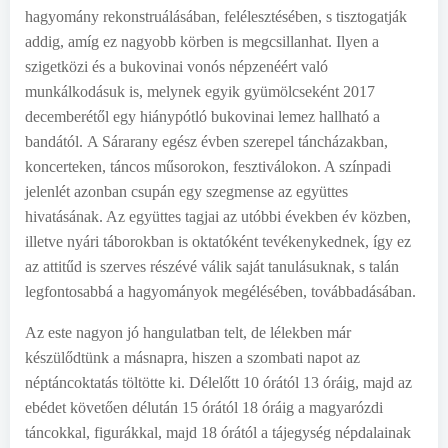
hagyomány rekonstruálásában, felélesztésében, s tisztogatják
addig, amíg ez nagyobb körben is megcsillanhat. Ilyen a
szigetközi és a bukovinai vonós népzenéért való
munkálkodásuk is, melynek egyik gyümölcseként 2017
decemberétől egy hiánypótló bukovinai lemez hallható a
bandától. A Sárarany egész évben szerepel táncházakban,
koncerteken, táncos műsorokon, fesztiválokon. A színpadi
jelenlét azonban csupán egy szegmense az együttes
hivatásának. Az együttes tagjai az utóbbi években év közben,
illetve nyári táborokban is oktatóként tevékenykednek, így ez
az attitűd is szerves részévé válik saját tanulásuknak, s talán
legfontosabbá a hagyományok megélésében, továbbadásában.
Az este nagyon jó hangulatban telt, de lélekben már
készülődtünk a másnapra, hiszen a szombati napot az
néptáncoktatás töltötte ki. Délelőtt 10 órától 13 óráig, majd az
ebédet követően délután 15 órától 18 óráig a magyarózdi
táncokkal, figurákkal, majd 18 órától a tájegység népdalainak