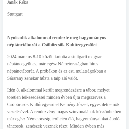
Janák Réka
Stuttgart
Nyolcadik alkalommal rendezte meg hagyományos
néptánctáborát a Csöbörcsök Kultúregyesület
2024 március 8-10 között tartotta a stuttgarti magyar
néptáncegyüttes, már egész Németországban híres
néptánctáborát. A próbákon és az esti mulatságokban a
Sárarany zenekar húzta a talp alá valót.
Idén 8. alkalommal került megrendezésre a tábor, melyet
töretlen lelkesedéssel minden évben újra megszervez a
Csöbörcsök Kultúregyesület Kemény József, egyesületi elnök
vezetésével. A rendezvény magas színvonalának köszönhetően
már egész Németország területén élő, hagyományainkat ápoló
táncosok, zenészek vesznek részt. Minden évben más