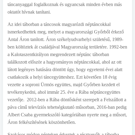
táncanyaggal foglalkoznak és ugyancsak minden évben más
oktatót hívnak tanítani.
Az idei táborban a táncosok magyarózdi néptáncokkal
ismerkedhettek meg, melyet a magyarországi Győrből érkező
Antal Áron tanított. Áron székelyudvarhelyi születésű, 1989-
ben költöztek át családjával Magyarország területére. 1992-ben
a Kalotaszentkirályon megrendezett néptánc táborban
találkozott először a hagyományos néptáncokkal, ahol az ott
látott legényes hatására döntött úgy, hogy egyetemi évei alatt
csatlakozik a helyi táncegyütteshez. Ezt követően 18 évig
vezette a soproni Ürmös együttes, majd Győrben kezdett el
tevékenykedni, ahol immár 25. éve a Rába néptáncegyüttes
vezetője. 2012-ben a Rába döntősként szerepelt a Felszállott a
páva című televíziós tehetségkutató műsorban, 2016-ban pedig
Albert Csaba gyermekszóló kategóriában nyerte meg a műsort,
Áron felkészítésének köszönhetően.
Szokásos módon pénteken érkeztek a résztvevők a táborba,