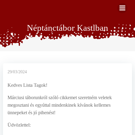
Skip
to
content
Néptánctábor Kastlban
29/03/2024
Kedves Lista Tagok!
Márciusi táborunkról szóló cikkemet szeretném veletek
megosztani és egyúttal mindenkinek kívánok kellemes
ünnepeket és jó pihenést!
Üdvözlettel: