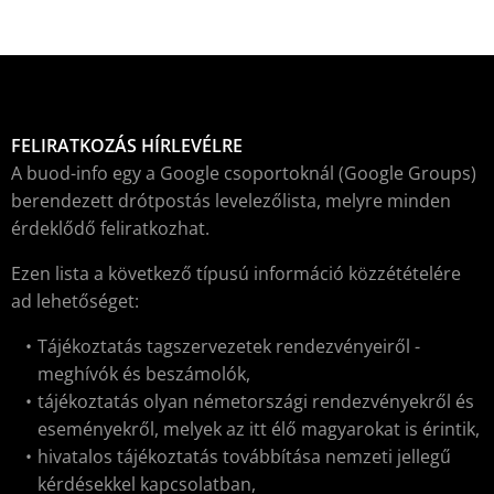
FELIRATKOZÁS HÍRLEVÉLRE
A buod-info egy a Google csoportoknál (Google Groups)
berendezett drótpostás levelezőlista, melyre minden
érdeklődő feliratkozhat.
Ezen lista a következő típusú információ közzétételére
ad lehetőséget:
Tájékoztatás tagszervezetek rendezvényeiről -
meghívók és beszámolók,
tájékoztatás olyan németországi rendezvényekről és
eseményekről, melyek az itt élő magyarokat is érintik,
hivatalos tájékoztatás továbbítása nemzeti jellegű
kérdésekkel kapcsolatban,