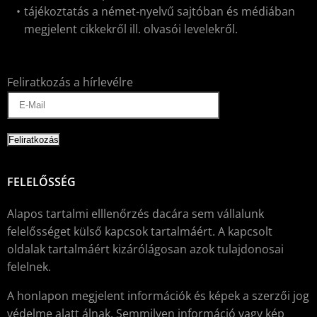
tájékoztatás a német-nyelvű sajtóban és médiában
megjelent cikkekről ill. olvasói levelekről.
Feliratkozás a hírlevélre
FELELŐSSÉG
Alapos tartalmi elllenőrzés dacára sem vállalunk
felelősséget külső kapcsok tartalmáért. A kapcsolt
oldalak tartalmáért kizárólágosan azok tulajdonosai
felelnek.
A honlapon megjelent információk és képek a szerzői jog
védelme alatt álnak. Semmilyen információ vagy kép