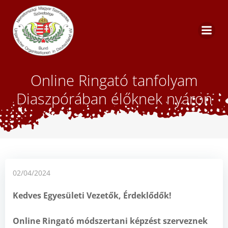
Skip
to
content
Online Ringató tanfolyam
Diaszpórában élőknek nyáron
02/04/2024
Kedves Egyesületi Vezetők, Érdeklődők!
Online Ringató módszertani képzést szerveznek