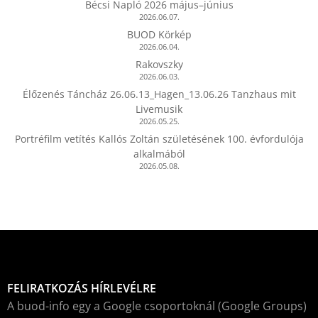
Bécsi Napló 2026 május–június
2026.06.07.
BUOD Körkép
2026.06.04.
Rakovszky
2026.06.03.
Élőzenés Táncház 26.06.13_Hagen_13.06.26 Tanzhaus mit
Livemusik
2026.05.25.
Portréfilm vetítés Kallós Zoltán születésének 100. évfordulója
alkalmából
2026.05.08.
FELIRATKOZÁS HÍRLEVÉLRE
A buod-info egy a Google csoportoknál (Google Groups)