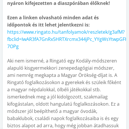
nyáron kifejezetten a diaszpórában élőknek!
Ezen a linken olvasható minden adat és
időpontok és itt lehet jelentkezni is:
https://www.ringato.hu/tanfolyamok/reszletek/g3afM?
fbclid=IwAR3fA7GnRx5HRTXrcmx344jPc_YYgWsYtwpGFHH
7OPg
Aki nem ismerné, a Ringató egy Kodály-módszeren
alapuló kisgyermekkori zenepedagógiai módszer,
ami nemrég megkapta a Magyar Örökség-díjat is. A
Ringató foglalkozásokon a gyerekek és szüleik főként
a magyar népdalokkal, ölbéli játékokkal stb.
ismerkednek meg a jól kidolgozott, szakmailag
kifogástalan, oldott hangulatú foglalkozásokon. Ez a
módszer jól beépíthető a magyar óvodák,
babaklubok, családi napok foglalkozásaiba is és egy
biztos alapot ad arra, hogy még jobban átadhassuk