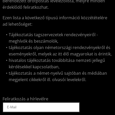
berendezett drótpostás levelezőlista, melyre minden
érdeklődő feliratkozhat.
Ezen lista a következő típusú információ közzétételére
ad lehetőséget:
Tájékoztatás tagszervezetek rendezvényeiről -
meghívók és beszámolók,
tájékoztatás olyan németországi rendezvényekről és
eseményekről, melyek az itt élő magyarokat is érintik,
hivatalos tájékoztatás továbbítása nemzeti jellegű
kérdésekkel kapcsolatban,
tájékoztatás a német-nyelvű sajtóban és médiában
megjelent cikkekről ill. olvasói levelekről.
Feliratkozás a hírlevélre