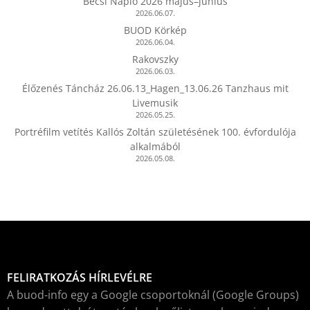
Bécsi Napló 2026 május–június
2026.06.07.
BUOD Körkép
2026.06.04.
Rakovszky
2026.06.03.
Élőzenés Táncház 26.06.13_Hagen_13.06.26 Tanzhaus mit
Livemusik
2026.05.25.
Portréfilm vetítés Kallós Zoltán születésének 100. évfordulója
alkalmából
2026.05.08.
FELIRATKOZÁS HÍRLEVÉLRE
A buod-info egy a Google csoportoknál (Google Groups)