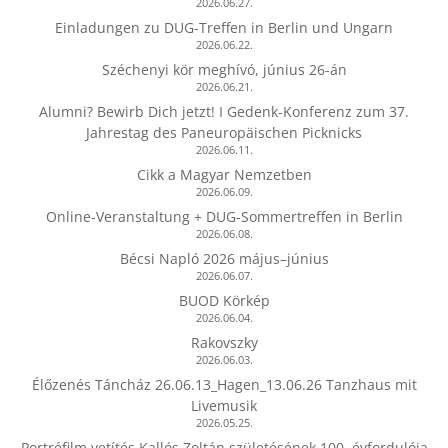
2026.06.27.
Einladungen zu DUG-Treffen in Berlin und Ungarn
2026.06.22.
Széchenyi kör meghívó, június 26-án
2026.06.21.
Alumni? Bewirb Dich jetzt! I Gedenk-Konferenz zum 37.
Jahrestag des Paneuropäischen Picknicks
2026.06.11.
Cikk a Magyar Nemzetben
2026.06.09.
Online-Veranstaltung + DUG-Sommertreffen in Berlin
2026.06.08.
Bécsi Napló 2026 május–június
2026.06.07.
BUOD Körkép
2026.06.04.
Rakovszky
2026.06.03.
Élőzenés Táncház 26.06.13_Hagen_13.06.26 Tanzhaus mit
Livemusik
2026.05.25.
Portréfilm vetítés Kallós Zoltán születésének 100. évfordulója