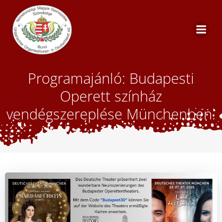
Skip
to
content
Programajánló: Budapesti
Operett színház
vendégszereplése Münchenben.