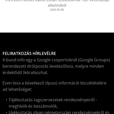
alkalmából
2026.05.08.
FELIRATKOZÁS HÍRLEVÉLRE
A buod-info egy a Google csoportoknál (Google Groups)
berendezett drótpostás levelezőlista, melyre minden
érdeklődő feliratkozhat.
Ezen lista a következő típusú információ közzétételére
ad lehetőséget:
Tájékoztatás tagszervezetek rendezvényeiről -
meghívók és beszámolók,
tájékoztatás olyan németországi rendezvényekről és