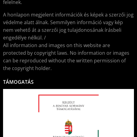
felelnek.
A honlapon megjelent információk és képek a szerzői jog
védelme alatt álnak. Semmilyen információ vagy kép
nem vehető át a szerzői jog tulajdonosának írásbeli
engedélye nélkül. /
All information and images on this website are
protected by copyright laws. No information or images
can be reproduced without the written permission of
the copyright holder.
TÁMOGATÁS