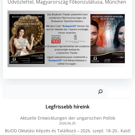
Üdvözlettel, Magyarország Főkonzulátusa, München
Kere
Legfrissebb híreink
Aktuelle Entwicklungen der ungarischen Politik
2026.06.29.
BUOD Oktatási Képzés és Találkozó – 2026. szept. 18-20., Kastl