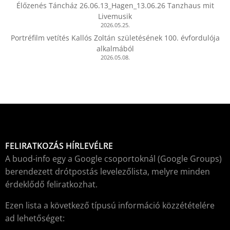
Élőzenés Táncház 26.06.13_Hagen_13.06.26 Tanzhaus mit
Livemusik
2026.05.25.
Portréfilm vetítés Kallós Zoltán születésének 100. évfordulója
alkalmából
2026.05.08.
FELIRATKOZÁS HÍRLEVÉLRE
A buod-info egy a Google csoportoknál (Google Groups)
berendezett drótpostás levelezőlista, melyre minden
érdeklődő feliratkozhat.
Ezen lista a következő típusú információ közzétételére
ad lehetőséget: