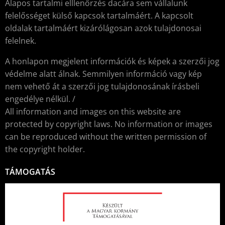
Alapos tartalmi elllenőrzés dacára sem vállalunk
felelősséget külső kapcsok tartalmáért. A kapcsolt
oldalak tartalmáért kizárólágosan azok tulajdonosai
felelnek.
A honlapon megjelent információk és képek a szerzői jog
védelme alatt álnak. Semmilyen információ vagy kép
nem vehető át a szerzői jog tulajdonosának írásbeli
engedélye nélkül. /
All information and images on this website are
protected by copyright laws. No information or images
can be reproduced without the written permission of
the copyright holder.
TÁMOGATÁS