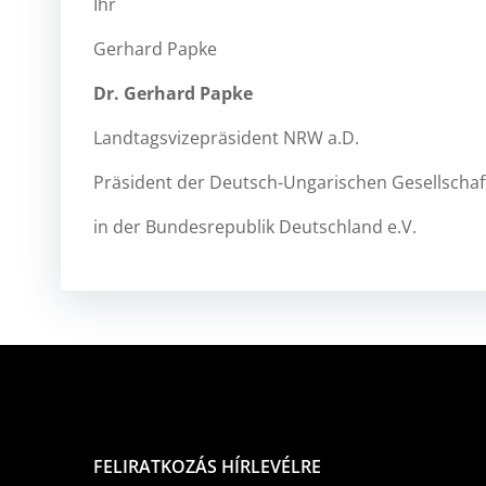
Ihr
Gerhard Papke
Dr. Gerhard Papke
Landtagsvizepräsident NRW a.D.
Präsident der Deutsch-Ungarischen Gesellschaf
in der Bundesrepublik Deutschland e.V.
FELIRATKOZÁS HÍRLEVÉLRE