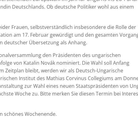
eundin Deutschlands. Ob deutsche Politiker wohl aus einem
eider Frauen, selbstverständlich insbesondere die Rolle der
r Nation am 17. Februar gewürdigt und den gesamten Vorgan
 in deutscher Übersetzung als Anhang.
tionalversammlung den Präsidenten des ungarischen
folge von Katalin Novák nominiert. Die Wahl soll Anfang
Zeitplan bleibt, werden wir als Deutsch-Ungarische
ischen Institut des Mathias Corvinus Collegiums am Donne
ranstaltung zur Wahl eines neuen Staatspräsidenten von Un
ächste Woche zu. Bitte merken Sie diesen Termin bei Intere
ein schönes Wochenende.