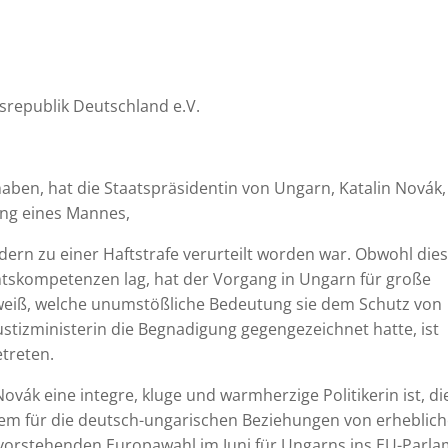
srepublik Deutschland e.V.
haben, hat die Staatspräsidentin von Ungarn, Katalin Novák,
gung eines Mannes,
ern zu einer Haftstrafe verurteilt worden war. Obwohl die
tskompetenzen lag, hat der Vorgang in Ungarn für große
weiß, welche unumstößliche Bedeutung sie dem Schutz von
Justizministerin die Begnadigung gegengezeichnet hatte, ist
etreten.
Novák eine integre, kluge und warmherzige Politikerin ist, di
m für die deutsch-ungarischen Beziehungen von erheblich
bevorstehenden Europawahl im Juni für Ungarns ins EU-Parl