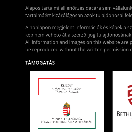
Alapos tartalmi elllenőrzés dacára sem vállalunk
tartalmáért kizárólágosan azok tulajdonosai fele
A honlapon megjelent információk és képek a sz
kép nem vehető át a szerzői jog tulajdonosának í
All information and images on this website are 
be reproduced without the written permission o
TÁMOGATÁS