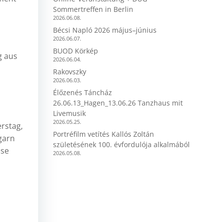
Sommertreffen in Berlin
2026.06.08.
Bécsi Napló 2026 május–június
2026.06.07.
BUOD Körkép
g aus
2026.06.04.
Rakovszky
2026.06.03.
Élőzenés Táncház
26.06.13_Hagen_13.06.26 Tanzhaus mit
Livemusik
2026.05.25.
rstag,
Portréfilm vetítés Kallós Zoltán
garn
születésének 100. évfordulója alkalmából
sse
2026.05.08.