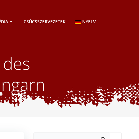
DIA
CSÚCSSZERVEZETEK
NYELV
 des
Ungarn
Keresés