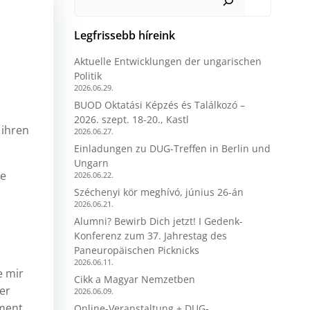
Legfrissebb híreink
Aktuelle Entwicklungen der ungarischen
Politik
2026.06.29.
BUOD Oktatási Képzés és Találkozó –
2026. szept. 18-20., Kastl
 ihren
2026.06.27.
Einladungen zu DUG-Treffen in Berlin und
Ungarn
se
2026.06.22.
Széchenyi kör meghívó, június 26-án
2026.06.21.
Alumni? Bewirb Dich jetzt! I Gedenk-
Konferenz zum 37. Jahrestag des
Paneuropäischen Picknicks
2026.06.11.
e mir
Cikk a Magyar Nemzetben
er
2026.06.09.
ament
Online-Veranstaltung + DUG-