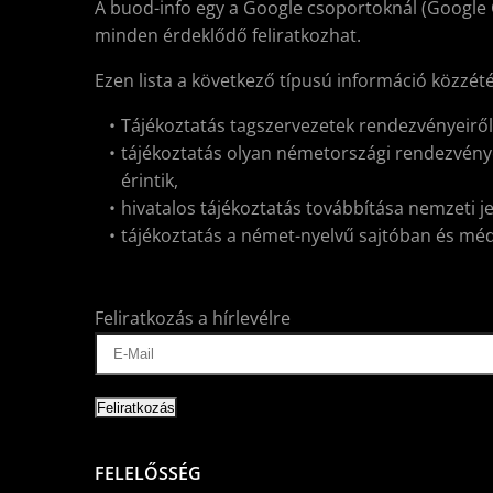
A buod-info egy a Google csoportoknál (Google 
minden érdeklődő feliratkozhat.
Ezen lista a következő típusú információ közzét
Tájékoztatás tagszervezetek rendezvényeirő
tájékoztatás olyan németországi rendezvénye
érintik,
hivatalos tájékoztatás továbbítása nemzeti j
tájékoztatás a német-nyelvű sajtóban és médiá
Feliratkozás a hírlevélre
FELELŐSSÉG