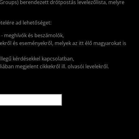
Groups) berendezett drótpostás levelezőlista, melyre
ételére ad lehetőséget:
l - meghívók és beszámolók,
kről és eseményekről, melyek az itt élő magyarokat is
ellegű kérdésekkel kapcsolatban,
ban megjelent cikkekről ill. olvasói levelekről.