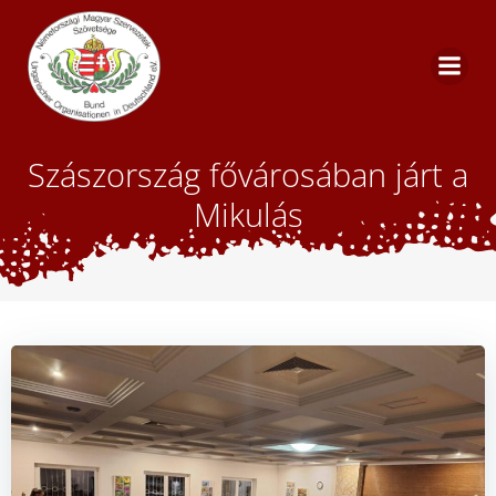
Skip
to
content
Szászország fővárosában járt a
Mikulás