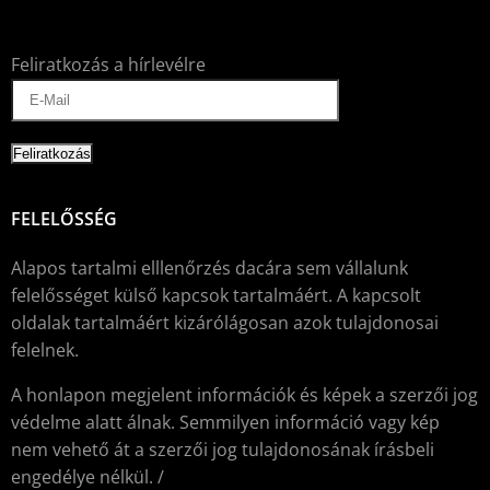
Feliratkozás a hírlevélre
FELELŐSSÉG
Alapos tartalmi elllenőrzés dacára sem vállalunk
felelősséget külső kapcsok tartalmáért. A kapcsolt
oldalak tartalmáért kizárólágosan azok tulajdonosai
felelnek.
A honlapon megjelent információk és képek a szerzői jog
védelme alatt álnak. Semmilyen információ vagy kép
nem vehető át a szerzői jog tulajdonosának írásbeli
engedélye nélkül. /