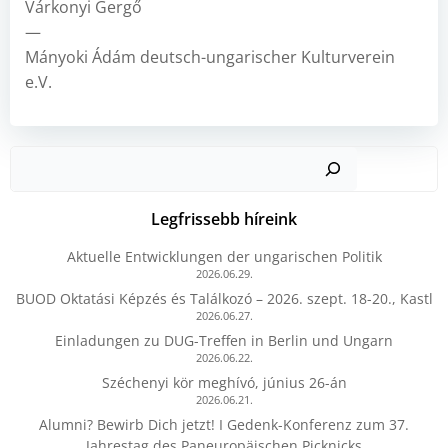
Várkonyi Gergő
—
Mányoki Ádám deutsch-ungarischer Kulturverein
e.V.
Kere
Legfrissebb híreink
Aktuelle Entwicklungen der ungarischen Politik
2026.06.29.
BUOD Oktatási Képzés és Találkozó – 2026. szept. 18-20., Kastl
2026.06.27.
Einladungen zu DUG-Treffen in Berlin und Ungarn
2026.06.22.
Széchenyi kör meghívó, június 26-án
2026.06.21.
Alumni? Bewirb Dich jetzt! I Gedenk-Konferenz zum 37.
Jahrestag des Paneuropäischen Picknicks