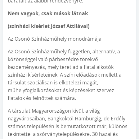
barátait az alábbi rendezvényre:
Nem vagyok, csak mások látnak
(színházi kísérlet József Attilával)
Az Osonó Színházműhely monodrámája
Az Osonó Színházműhely független, alternatív, a
közönséggel való párbeszédre törekvő
kezdeményezés, mely teret ad a fiatal alkotók
színházi kísérleteinek. A színi előadások mellett a
társulat szociálisan is elkötelezi magát,
műhelyfoglalkozásokat és képzéseket szervez
fiatalok és felnőttek számára.
A társulat Magyarországon kívül, a világ
nagyvárosaiban, Bangkoktól Hamburgig, de Erdély
számos településén is bemutatkozott már, különös
tekintettel a szórványtelepülésekre. 30 hazai és