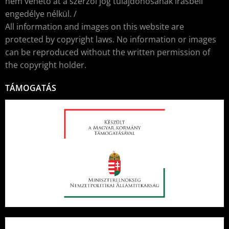
nem vehető át a szerzői jog tulajdonosának írásbeli
engedélye nélkül. /
All information and images on this website are
protected by copyright laws. No information or images
can be reproduced without the written permission of
the copyright holder.
TÁMOGATÁS