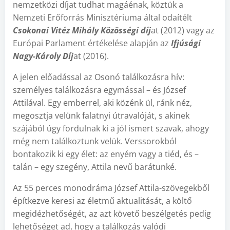
nemzetközi díjat tudhat magáénak, köztük a
Nemzeti Erőforrás Minisztériuma által odaítélt
Csokonai Vitéz Mihály Közösségi díj
at (2012) vagy az
Európai Parlament értékelése alapján az
Ifjúsági
Nagy-Károly Díj
at (2016).
A jelen előadással az Osonó találkozásra hív:
személyes találkozásra egymással – és József
Attilával. Egy emberrel, aki közénk ül, ránk néz,
megosztja velünk falatnyi útravalóját, s akinek
szájából úgy fordulnak ki a jól ismert szavak, ahogy
még nem találkoztunk velük. Verssorokból
bontakozik ki egy élet: az enyém vagy a tiéd, és –
talán – egy szegény, Attila nevű barátunké.
Az 55 perces monodráma József Attila-szövegekből
építkezve keresi az életmű aktualitását, a költő
megidézhetőségét, az azt követő beszélgetés pedig
lehetőséget ad, hogy a találkozás valódi