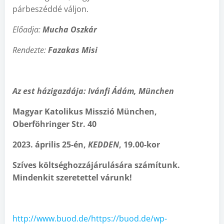
párbeszéddé váljon.
Előadja:
Mucha Oszkár
Rendezte:
Fazakas Misi
Az est házigazdája: Ivánfi Ádám, München
Magyar Katolikus Misszió München,
Oberföhringer Str. 40
2023. április 25-én,
KEDDEN
, 19.00-kor
Szíves költséghozzájárulására számítunk.
Mindenkit szeretettel várunk!
http://www.buod.de/https://buod.de/wp-