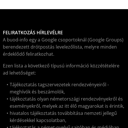
FELIRATKOZÁS HÍRLEVÉLRE
A buod-info egy a Google csoportoknál (Google Groups)
berendezett drótpostás levelezőlista, melyre minden
érdeklődő feliratkozhat.
Ezen lista a következő típusú információ közzétételére
ad lehetőséget:
Tájékoztatás tagszervezetek rendezvényeiről -
meghívók és beszámolók,
tájékoztatás olyan németországi rendezvényekről és
eseményekről, melyek az itt élő magyarokat is érintik,
hivatalos tájékoztatás továbbítása nemzeti jellegű
kérdésekkel kapcsolatban,
tájékoztatás a német-nyelvű sajtóban és médiában