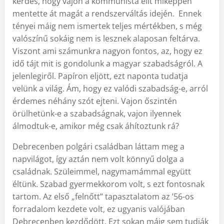
kérdés, hogy vajon a kommunista elit miképpen
mentette át magát a rendszerváltás idején. Ennek
tényei máig nem ismertek teljes mértékben, s még
valószínű sokáig nem is lesznek alaposan feltárva.
Viszont ami számunkra nagyon fontos, az, hogy ez
idő tájt mit is gondolunk a magyar szabadságról. A
jelenlegiről. Papíron eljött, ezt naponta tudatja
velünk a világ. Ám, hogy ez valódi szabadság-e, arról
érdemes néhány szót ejteni. Vajon őszintén
örülhetünk-e a szabadságnak, vajon ilyennek
álmodtuk-e, amikor még csak áhítoztunk rá?
Debrecenben polgári családban láttam meg a
napvilágot, így aztán nem volt könnyű dolga a
családnak. Szüleimmel, nagymamámmal együtt
éltünk. Szabad gyermekkorom volt, s ezt fontosnak
tartom. Az első „felnőtt” tapasztalatom az ’56-os
forradalom kezdete volt, ez ugyanis valójában
Debrecenben kezdődött. Ezt sokan máig sem tudják