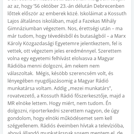
az az, hogy ’56 október 23.-án délután Debrecenben
lőttek először az emberek közé. Iskoláimat a Kossuth
Lajos általános iskolában, majd a Fazekas Mihály
Gimnáziumban végeztem. Nos, érettségi után – ma
már tudom, hogy tévedésből és butaságból – a Marx
Károly Közgazdasági Egyetemre jelentkeztem, fel is
vettek, ott végeztem jeles eredménnyel. Szerettem
volna egy egyetemi felhívást elolvasva a Magyar
Rádióba menni dolgozni, ám nekem nem
válaszoltak. Mégis, késöbb szerencsém volt, és
lényegében nyugdíjazásomig a Magyar Rádió
munkatársa voltam. Addig „mezei munkatárs”,
rovatvezető, a Kossuth Rádió főszerkesztője, majd a
MR elnöke lettem. Hogy miért, nem tudom. Én
dolgozni, riporterkedni szerettem nagyon, de úgy
gondolom, hogy elnöki működésemet sem kell
szégyellenem. Rádiós éveimben hívtak a televízióba,
ahová állandó munkatársnak sosem mentem el, de