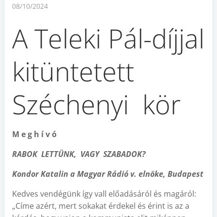
08/10/2024
A Teleki Pál-díjjal
kitüntetett
Széchenyi kör
M e g h í v ó
RABOK LETTÜNK, VAGY SZABADOK?
Kondor Katalin a Magyar Rádió v. elnöke, Budapest
Kedves vendégünk így vall előadásáról és magáról:
„Címe azért, mert sokakat érdekel és érint is az a