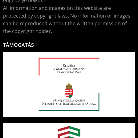
engedélye nélkül. /
All information and images on this website are
protected by copyright laws. No information or images
can be reproduced without the written permission of
the copyright holder.
TÁMOGATÁS