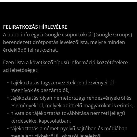
FELIRATKOZÁS HÍRLEVÉLRE
A buod-info egy a Google csoportoknál (Google Groups)
berendezett drótpostás levelezőlista, melyre minden
érdeklődő feliratkozhat.
Ezen lista a következő típusú információ közzétételére
ad lehetőséget:
Tájékoztatás tagszervezetek rendezvényeiről -
meghívók és beszámolók,
tájékoztatás olyan németországi rendezvényekről és
eseményekről, melyek az itt élő magyarokat is érintik,
hivatalos tájékoztatás továbbítása nemzeti jellegű
kérdésekkel kapcsolatban,
tájékoztatás a német-nyelvű sajtóban és médiában
megjelent cikkekről ill. olvasói levelekről.