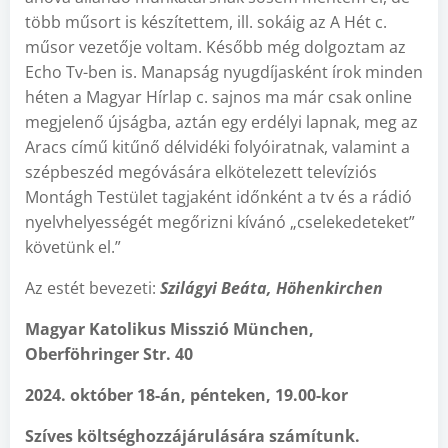
több műsort is készítettem, ill. sokáig az A Hét c.
műsor vezetője voltam. Később még dolgoztam az
Echo Tv-ben is. Manapság nyugdíjasként írok minden
héten a Magyar Hírlap c. sajnos ma már csak online
megjelenő újságba, aztán egy erdélyi lapnak, meg az
Aracs című kitűnő délvidéki folyóiratnak, valamint a
szépbeszéd megóvására elkötelezett televíziós
Montágh Testület tagjaként időnként a tv és a rádió
nyelvhelyességét megőrizni kívánó „cselekedeteket”
követünk el.”
Az estét bevezeti:
Szilágyi Beáta, Höhenkirchen
Magyar Katolikus Misszió München,
Oberföhringer Str. 40
2024. október 18-án, pénteken, 19.00-kor
Szíves költséghozzájárulására számítunk.