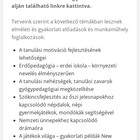
alján található linkre kattintva.
Terveink szerint a következő témákban lesznek
elméleti és gyakorlati előadások és munkaműhely
foglalkozások:
A tanulási motiváció fejlesztésének
lehetőségei
Erdőpedagógia – erdei iskola – környezeti
nevelés élményszerűen
A tanulási nehézségek, tanulási zavarok
gyógypedagógiai megközelítése
Szókincsfejlesztés az őszi jelesnapokhoz
kapcsolódó népdalok, népi
gyermekjátékok, mondókák segítségével
Nemzeti ünnepekhez kapcsolódó
drámaóra
A játékok világa – gyakorlati példák New