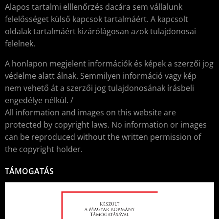
Alapos tartalmi elllenőrzés dacára sem vállalunk
felelősséget külső kapcsok tartalmáért. A kapcsolt
oldalak tartalmáért kizárólágosan azok tulajdonosai
felelnek.
A honlapon megjelent információk és képek a szerzői jog
védelme alatt álnak. Semmilyen információ vagy kép
nem vehető át a szerzői jog tulajdonosának írásbeli
engedélye nélkül. /
All information and images on this website are
protected by copyright laws. No information or images
can be reproduced without the written permission of
the copyright holder.
TÁMOGATÁS