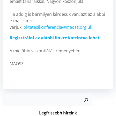
emailt tanáraikkal. Nagyon köszönjük!
Ha addig is bármilyen kérdésük van, azt az alábbi
e-mail címre
várjuk:
oktatasikonferencia@maosz.org.uk
Regisztrálni az alábbi linkre kattintva lehet
A mielőbbi viszontlátás reményében,
MAOSZ
Kere
Legfrissebb híreink