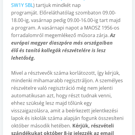
SW1Y 5BL
) tartjuk mindkét nap
programját. Előreláthatólag szombaton 09.00-
18.00-ig, vasárnap pedig 09.00-16.00-ig tart majd
a program. A vasárnapi napot a MAOSZ 1956-os
forradalomról megemlékező műsora zárja.
Az
európai magyar diaszpóra más országaiban
élő és tanító kollegák részvételére is lesz
lehetőség.
Mivel a résztvevők száma korlátozott, így kérjük,
mindenki mihamarabb regisztráljon. A személyes
részvételre való regisztráció még nem jelenti
automatikusan azt, hogy részt tudnak venni,
ehhez szükség lesz majd tőlünk egy
visszaigazolásra, amit a beérkezett jelentkezési
lapok és iskolák száma alapján fogunk összesíteni
október második hetében.
Kérjük, részvételi
szándékukat október 8-ig jelezzék az email