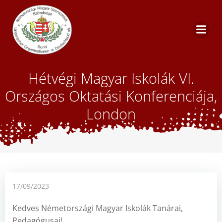
Skip
to
content
Hétvégi Magyar Iskolák VI.
Országos Oktatási Konferenciája,
London
17/09/2023
Kedves Németországi Magyar Iskolák Tanárai,
Pedagógusai!