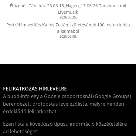
Élőzenés Táncház 26.06.13_Hagen_13.06.26 Tanzhaus mit
Livemusik
2026.05.25.
Portréfilm vetítés Kallós Zoltán születésének 100. évfordulója
alkalmából
2026.05.08.
FELIRATKOZÁS HÍRLEVÉLRE
A buod-info egy a Google csoportoknál (Google Groups)
berendezett drótpostás levelezőlista, melyre minden
érdeklődő feliratkozhat.
Ezen lista a következő típusú információ közzétételére
ad lehetőséget: