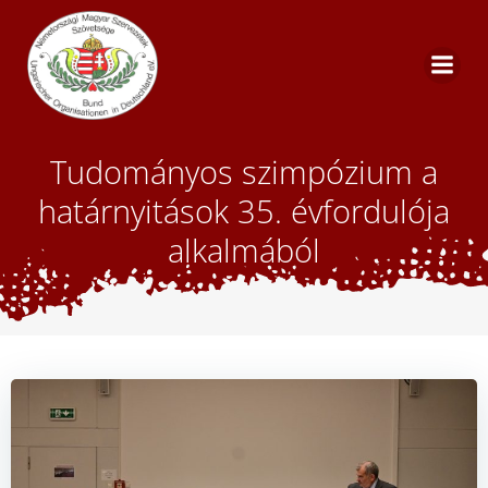
Skip
to
content
Tudományos szimpózium a
határnyitások 35. évfordulója
alkalmából