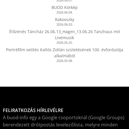
2026.06.07.
BUOD Körkép
2026.06.04.
Rakovszky
2026.06.03.
Élőzenés Táncház 26.06.13_Hagen_13.06.26 Tanzhaus mit
Livemusik
2026.05.25.
Portréfilm vetítés Kallós Zoltán születésének 100. évfordulója
alkalmából
2026.05.08.
FELIRATKOZÁS HÍRLEVÉLRE
A buod-info egy a Google csoportoknál (Google Groups)
berendezett drótpostás levelezőlista, melyre minden