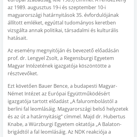
az 1989. augusztus 19-i és szeptember 10-i
magyarországi határnyitások 35. évfordulójának
állított emléket, egyúttal tudományos keretben
vizsgálta annak politikai, társadalmi és kulturális
hatásait.
Az esemény megnyitóján és bevezető előadásán
prof. dr. Lengyel Zsolt, a Regensburgi Egyetem
Magyar Intézetének igazgatója köszöntötte a
résztvevőket.
Ezt követően Bauer Bence, a budapesti Magyar-
Német Intézet az Európai Együttműködésért
igazgatója tartott előadást „A falurombolástól a
berlini fal leomlásáig. Magyarországi belső helyzetek
és az út a határnyitásig” címmel. Majd dr. Hubertus
Knabe, a Würzburgi Egyetem oktatója „A Balaton-
brigádtól a fal leomlásáig. Az NDK reakciója a