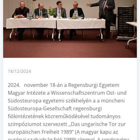
18/12/2024
2024. november 18-án a Regensburgi Egyetem
Magyar Intézete a Wissenschaftszentrum Ost- und
Südosteuropa egyetemi székhelyén a a müncheni
Südosteuropa-Gesellschaft regensburgi
fiókintézetének közreműködésével tudományos
szimpóziumot szervezett ,,Das ungarische Tor zur
europäischen Freiheit 1989” (A magyar kapu az
európai szabadság felé 1989) címmel. A rendezvény