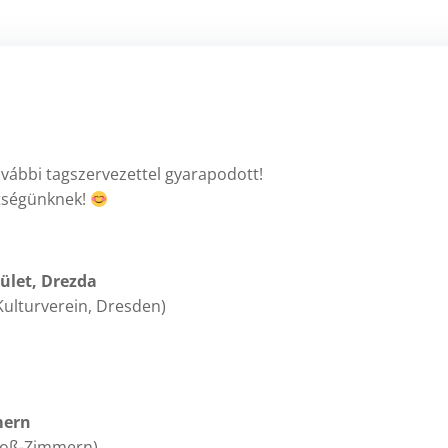
ábbi tagszervezettel gyarapodott!
etségünknek!
let, Drezda
ulturverein, Dresden)
mern
roß-Zimmern)