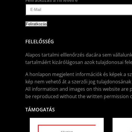
Feliratkozás a hírlevélre
FELELŐSSÉG
Alapos tartalmi elllenőrzés dacára sem vállalunk
tartalmáért kizárólágosan azok tulajdonosai fele
A honlapon megjelent információk és képek a sz
kép nem vehető át a szerzői jog tulajdonosának í
All information and images on this website are 
be reproduced without the written permission o
TÁMOGATÁS