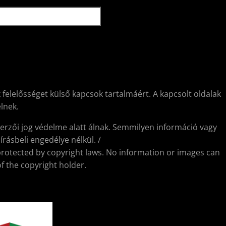
 felelősséget külső kapcsok tartalmáért. A kapcsolt oldalak
lnek.
erzői jog védelme alatt álnak. Semmilyen információ vagy
rásbeli engedélye nélkül. /
protected by copyright laws. No information or images can
f the copyright holder.