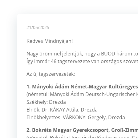
21/05/2025
Kedves Mindnyájan!
Nagy örömmel jelentjük, hogy a BUOD három tov
Így immár 46 tagszervezete van országos szöv
Az új tagszervezetek:
1. Mányoki Ádám Német-Magyar Kultúregyesü
(németül: Mányoki Ádám Deutsch-Ungarischer K
Székhely: Drezda
Elnök: Dr. KÁKAY Attila, Drezda
Elnökhelyettes: VÁRKONYI Gergely, Drezda
2. Bokréta Magyar Gyerekcsoport, Groß-Zim
(németül: Bokréta Ungarische Kindergruppe, G