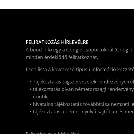
FELIRATKOZÁS HÍRLEVÉLRE
A buod-info egy a Google csoportoknál (Google 
minden érdeklődő feliratkozhat.
Ezen lista a következő típusú információ közzét
Tájékoztatás tagszervezetek rendezvényeirő
tájékoztatás olyan németországi rendezvénye
érintik,
hivatalos tájékoztatás továbbítása nemzeti j
tájékoztatás a német-nyelvű sajtóban és médiá