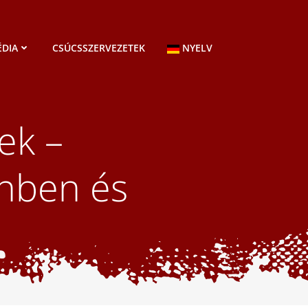
DIA
CSÚCSSZERVEZETEK
NYELV
ek –
nben és