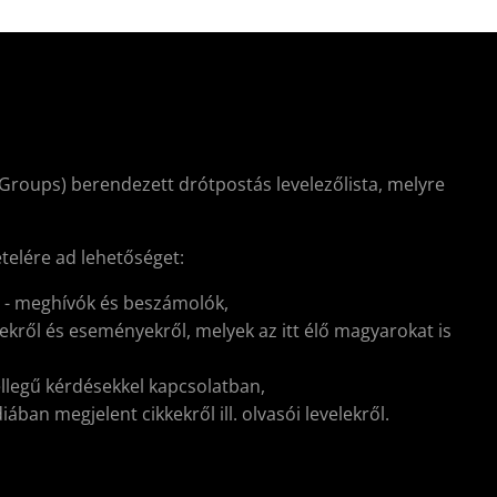
Groups) berendezett drótpostás levelezőlista, melyre
ételére ad lehetőséget:
l - meghívók és beszámolók,
kről és eseményekről, melyek az itt élő magyarokat is
ellegű kérdésekkel kapcsolatban,
ban megjelent cikkekről ill. olvasói levelekről.