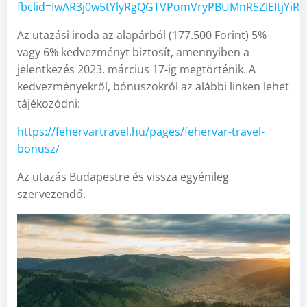
fbclid=IwAR3j0w5tYlyRgQGTVPomVryPBUMnR5ZIEItjY
Az utazási iroda az alapárból (177.500 Forint) 5%
vagy 6% kedvezményt biztosít, amennyiben a
jelentkezés 2023. március 17-ig megtörténik. A
kedvezményekről, bónuszokról az alábbi linken lehet
tájékozódni:
https://fehervartravel.hu/pages/fehervar-travel-
bonusz/
Az utazás Budapestre és vissza egyénileg
szervezendő.