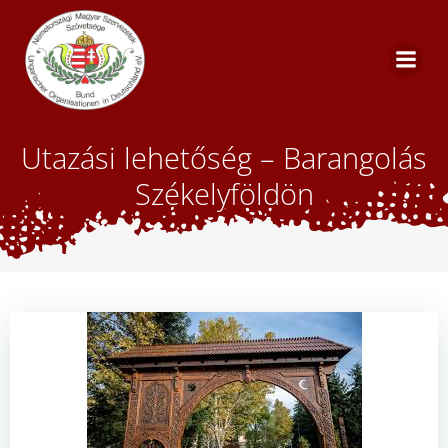
Skip
to
content
Utazási lehetőség – Barangolás
Székelyföldön