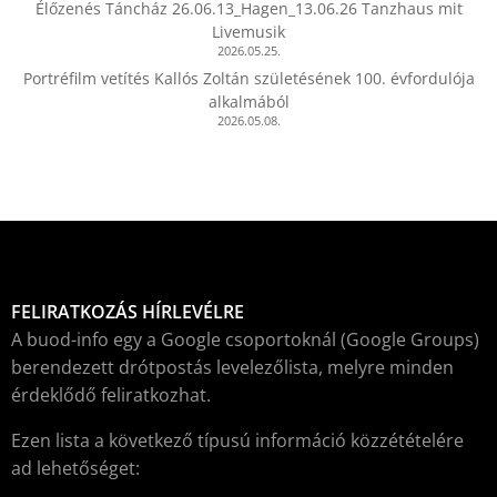
Élőzenés Táncház 26.06.13_Hagen_13.06.26 Tanzhaus mit
Livemusik
2026.05.25.
Portréfilm vetítés Kallós Zoltán születésének 100. évfordulója
alkalmából
2026.05.08.
FELIRATKOZÁS HÍRLEVÉLRE
A buod-info egy a Google csoportoknál (Google Groups)
berendezett drótpostás levelezőlista, melyre minden
érdeklődő feliratkozhat.
Ezen lista a következő típusú információ közzétételére
ad lehetőséget: