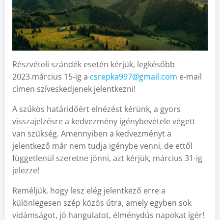
Részvételi szándék esetén kérjük, legkésőbb
2023.március 15-ig a
csrepka997@gmail.com
e-mail
címen szíveskedjenek jelentkezni!
A szűkös határidőért elnézést kérünk, a gyors
visszajelzésre a kedvezmény igénybevétele végett
van szükség. Amennyiben a kedvezményt a
jelentkező már nem tudja igénybe venni, de ettől
függetlenül szeretne jönni, azt kérjük, március 31-ig
jelezze!
Reméljük, hogy lesz elég jelentkező erre a
különlegesen szép közös útra, amely egyben sok
vidámságot, jó hangulatot, élménydús napokat ígér!