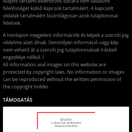
Alapos tartalmi elllenőrzés dacára sem vállalunk
felelősséget külső kapcsok tartalmáért. A kapcsolt
oldalak tartalmáért kizárólágosan azok tulajdonosai
felelnek.
A honlapon megjelent információk és képek a szerzői jog
védelme alatt álnak. Semmilyen információ vagy kép
nem vehető át a szerzői jog tulajdonosának írásbeli
engedélye nélkül. /
All information and images on this website are
protected by copyright laws. No information or images
can be reproduced without the written permission of
the copyright holder.
TÁMOGATÁS