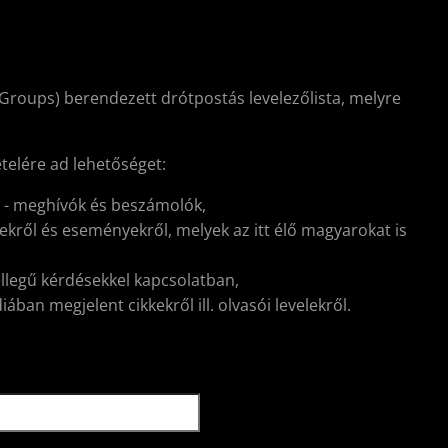
Groups) berendezett drótpostás levelezőlista, melyre
ételére ad lehetőséget:
l - meghívók és beszámolók,
kről és eseményekről, melyek az itt élő magyarokat is
ellegű kérdésekkel kapcsolatban,
ban megjelent cikkekről ill. olvasói levelekről.