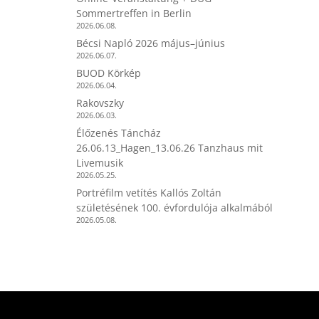
Sommertreffen in Berlin
2026.06.08.
Bécsi Napló 2026 május–június
2026.06.07.
BUOD Körkép
2026.06.04.
Rakovszky
2026.06.03.
Élőzenés Táncház
26.06.13_Hagen_13.06.26 Tanzhaus mit
Livemusik
2026.05.25.
Portréfilm vetítés Kallós Zoltán
születésének 100. évfordulója alkalmából
2026.05.08.