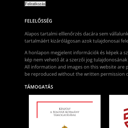
FELELŐSSÉG
Alapos tartalmi elllenőrzés dacára sem vállalunk
tartalmáért kizárólágosan azok tulajdonosai fele
A honlapon megjelent információk és képek a sz
kép nem vehető át a szerzői jog tulajdonosának í
All information and images on this website are 
be reproduced without the written permission o
TÁMOGATÁS