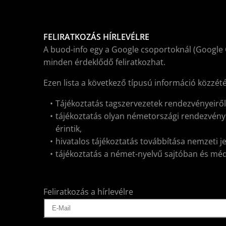
FELIRATKOZÁS HÍRLEVÉLRE
A buod-info egy a Google csoportoknál (Google 
minden érdeklődő feliratkozhat.
Ezen lista a következő típusú információ közzét
Tájékoztatás tagszervezetek rendezvényeirő
tájékoztatás olyan németországi rendezvénye
érintik,
hivatalos tájékoztatás továbbítása nemzeti j
tájékoztatás a német-nyelvű sajtóban és médiá
Feliratkozás a hírlevélre