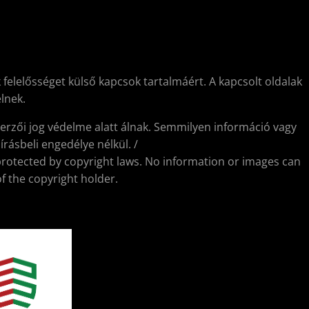
 felelősséget külső kapcsok tartalmáért. A kapcsolt oldalak
lnek.
erzői jog védelme alatt álnak. Semmilyen információ vagy
rásbeli engedélye nélkül. /
protected by copyright laws. No information or images can
f the copyright holder.