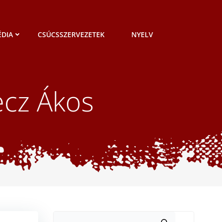
DIA
CSÚCSSZERVEZETEK
NYELV
ecz Ákos
Keresés