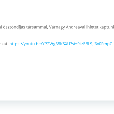
i ösztöndíjas társammal, Várnagy Andreával ihletet kaptun
nkat:
https://youtu.be/YP2Wg68KSXU?si=9tzEBL9Jf6x0FmpC