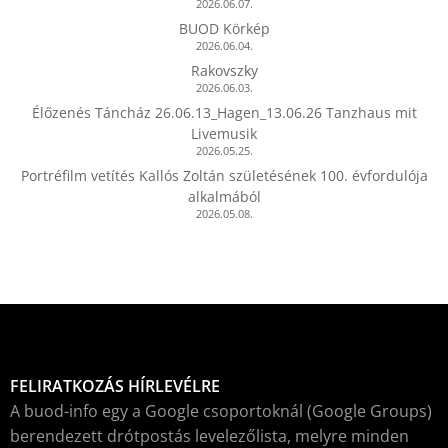
2026.06.07.
BUOD Körkép
2026.06.04.
Rakovszky
2026.06.03.
Élőzenés Táncház 26.06.13_Hagen_13.06.26 Tanzhaus mit
Livemusik
2026.05.25.
Portréfilm vetítés Kallós Zoltán születésének 100. évfordulója
alkalmából
2026.05.08.
FELIRATKOZÁS HÍRLEVÉLRE
A buod-info egy a Google csoportoknál (Google Groups)
berendezett drótpostás levelezőlista, melyre minden