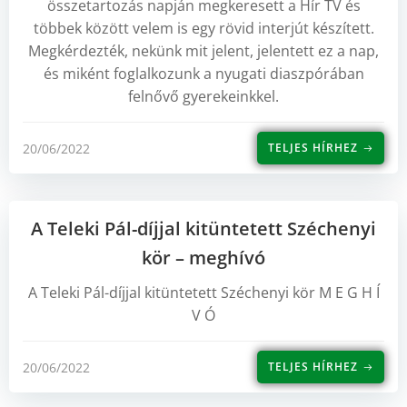
összetartozás napján megkeresett a Hír TV és
többek között velem is egy rövid interjút készített.
Megkérdezték, nekünk mit jelent, jelentett ez a nap,
és miként foglalkozunk a nyugati diaszpórában
felnővő gyerekeinkkel.
20/06/2022
TELJES HÍRHEZ
A Teleki Pál-díjjal kitüntetett Széchenyi
kör – meghívó
A Teleki Pál-díjjal kitüntetett Széchenyi kör M E G H Í
V Ó
20/06/2022
TELJES HÍRHEZ