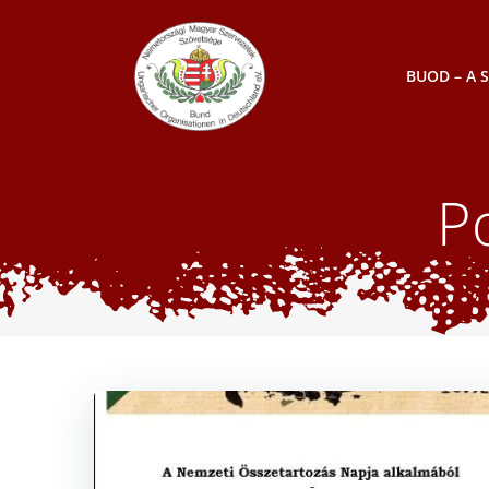
Skip
to
content
BUOD – A 
Po