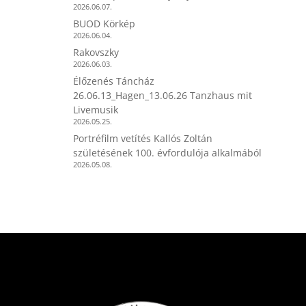
2026.06.07.
BUOD Körkép
2026.06.04.
Rakovszky
2026.06.03.
Élőzenés Táncház
26.06.13_Hagen_13.06.26 Tanzhaus mit
Livemusik
2026.05.25.
Portréfilm vetítés Kallós Zoltán
születésének 100. évfordulója alkalmából
2026.05.08.