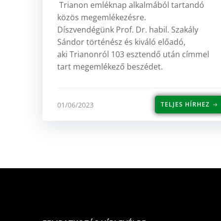
Trianon emléknap alkalmából tartandó
közös megemlékezésre.
Díszvendégünk Prof. Dr. habil. Szakály
Sándor történész és kiváló előadó,
aki Trianonról 103 esztendő után címmel
tart megemlékező beszédet.
01/06/2023
TELJES HÍRHEZ