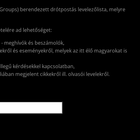
Groups) berendezett drótpostás levelezőlista, melyre
ételére ad lehetőséget:
l - meghívók és beszámolók,
kről és eseményekről, melyek az itt élő magyarokat is
ellegű kérdésekkel kapcsolatban,
ban megjelent cikkekről ill. olvasói levelekről.