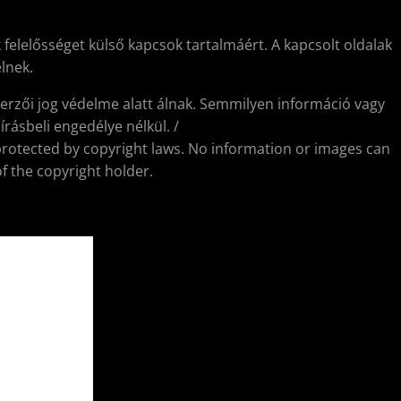
 felelősséget külső kapcsok tartalmáért. A kapcsolt oldalak
lnek.
erzői jog védelme alatt álnak. Semmilyen információ vagy
rásbeli engedélye nélkül. /
protected by copyright laws. No information or images can
f the copyright holder.