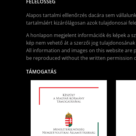
FELELŐSSÉG
Alapos tartalmi elllenőrzés dacára sem vállalunk
tartalmáért kizárólágosan azok tulajdonosai fele
A honlapon megjelent információk és képek a sz
kép nem vehető át a szerzői jog tulajdonosának í
All information and images on this website are 
be reproduced without the written permission o
TÁMOGATÁS