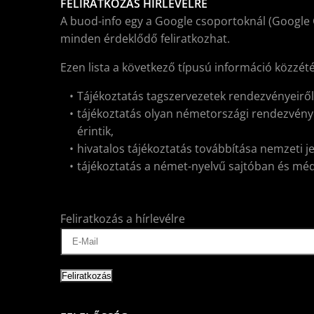
FELIRATKOZÁS HÍRLEVÉLRE
A buod-info egy a Google csoportoknál (Google 
minden érdeklődő feliratkozhat.
Ezen lista a következő típusú információ közzét
Tájékoztatás tagszervezetek rendezvényeirő
tájékoztatás olyan németországi rendezvénye
érintik,
hivatalos tájékoztatás továbbítása nemzeti j
tájékoztatás a német-nyelvű sajtóban és médiá
Feliratkozás a hírlevélre