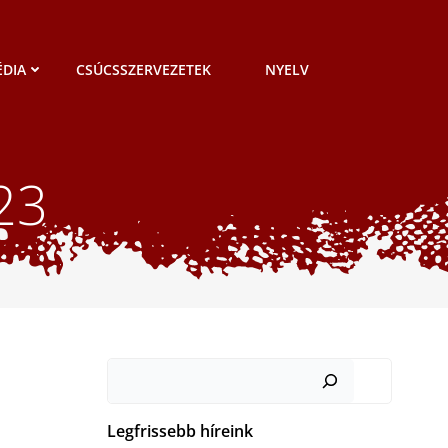
DIA
CSÚCSSZERVEZETEK
NYELV
023
Keresés
Legfrissebb híreink