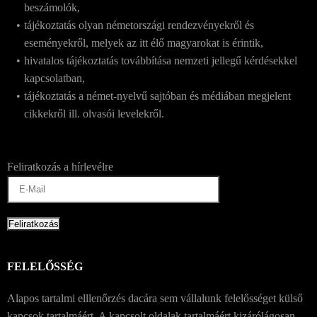
beszámolók,
tájékoztatás olyan németországi rendezvényekről és
eseményekről, melyek az itt élő magyarokat is érintik,
hivatalos tájékoztatás továbbítása nemzeti jellegű kérdésekkel
kapcsolatban,
tájékoztatás a német-nyelvű sajtóban és médiában megjelent
cikkekről ill. olvasói levelekről.
Feliratkozás a hírlevélre
FELELŐSSÉG
Alapos tartalmi elllenőrzés dacára sem vállalunk felelősséget külső
kapcsok tartalmáért. A kapcsolt oldalak tartalmáért kizárólágosan