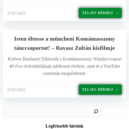
TELJES HÍRHEZ
27/07/2023
Isten éltesse a müncheni Komámasszony
tánccsoportot! – Ravasz Zoltán kisfilmje
Kedves Barátaim! Elkészült a Komámasszony Néptánccsoport
40 éves évfordulójának jubileumi elvétele, amit itt a YouTube
csatornán megnézhetek:
TELJES HÍRHEZ
27/07/2023
Keres
Legfrissebb híreink