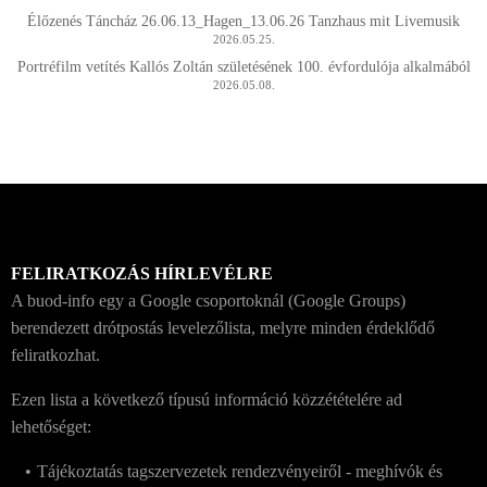
Élőzenés Táncház 26.06.13_Hagen_13.06.26 Tanzhaus mit Livemusik
2026.05.25.
Portréfilm vetítés Kallós Zoltán születésének 100. évfordulója alkalmából
2026.05.08.
FELIRATKOZÁS HÍRLEVÉLRE
A buod-info egy a Google csoportoknál (Google Groups)
berendezett drótpostás levelezőlista, melyre minden érdeklődő
feliratkozhat.
Ezen lista a következő típusú információ közzétételére ad
lehetőséget:
Tájékoztatás tagszervezetek rendezvényeiről - meghívók és