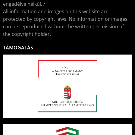
engedélye nélkül. /
All information and images on this website are
protected by copyright laws. No information or images
can be reproduced without the written permission of
the copyright holder.
TÁMOGATÁS