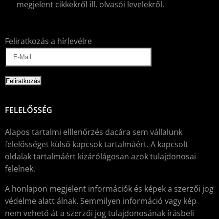
megjelent cikkekről ill. olvasói levelekről.
Feliratkozás a hírlevélre
FELELŐSSÉG
Alapos tartalmi elllenőrzés dacára sem vállalunk
felelősséget külső kapcsok tartalmáért. A kapcsolt
oldalak tartalmáért kizárólágosan azok tulajdonosai
felelnek.
A honlapon megjelent információk és képek a szerzői jog
védelme alatt álnak. Semmilyen információ vagy kép
nem vehető át a szerzői jog tulajdonosának írásbeli