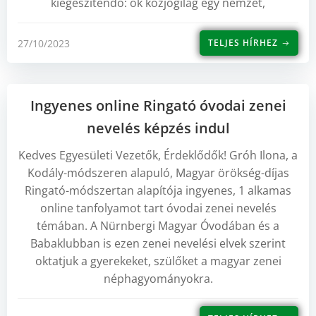
kiegészítendő: ők közjogilag egy nemzet,
27/10/2023
TELJES HÍRHEZ
Ingyenes online Ringató óvodai zenei
nevelés képzés indul
Kedves Egyesületi Vezetők, Érdeklődők! Gróh Ilona, a
Kodály-módszeren alapuló, Magyar örökség-díjas
Ringató-módszertan alapítója ingyenes, 1 alkamas
online tanfolyamot tart óvodai zenei nevelés
témában. A Nürnbergi Magyar Óvodában és a
Babaklubban is ezen zenei nevelési elvek szerint
oktatjuk a gyerekeket, szülőket a magyar zenei
néphagyományokra.