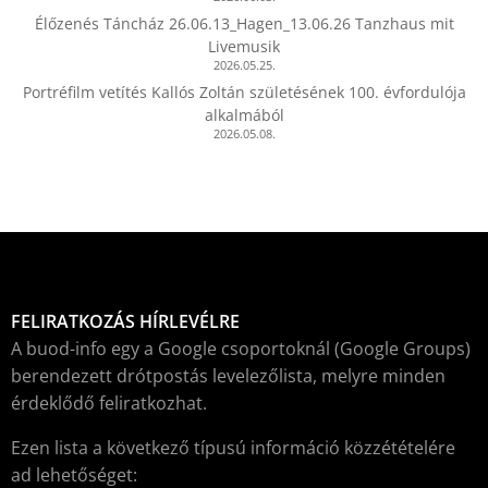
Élőzenés Táncház 26.06.13_Hagen_13.06.26 Tanzhaus mit
Livemusik
2026.05.25.
Portréfilm vetítés Kallós Zoltán születésének 100. évfordulója
alkalmából
2026.05.08.
FELIRATKOZÁS HÍRLEVÉLRE
A buod-info egy a Google csoportoknál (Google Groups)
berendezett drótpostás levelezőlista, melyre minden
érdeklődő feliratkozhat.
Ezen lista a következő típusú információ közzétételére
ad lehetőséget: