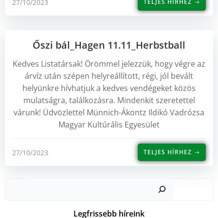
27/10/2023
TELJES HÍRHEZ
Őszi bál_Hagen 11.11_Herbstball
Kedves Listatársak! Örömmel jelezzük, hogy végre az
árvíz után szépen helyreállított, régi, jól bevált
helyünkre hívhatjuk a kedves vendégeket közös
mulatságra, találkozásra. Mindenkit szeretettel
várunk! Üdvözlettel Münnich-Ákontz Ildikó Vadrózsa
Magyar Kultúrális Egyesület
27/10/2023
TELJES HÍRHEZ
Kere
Legfrissebb híreink