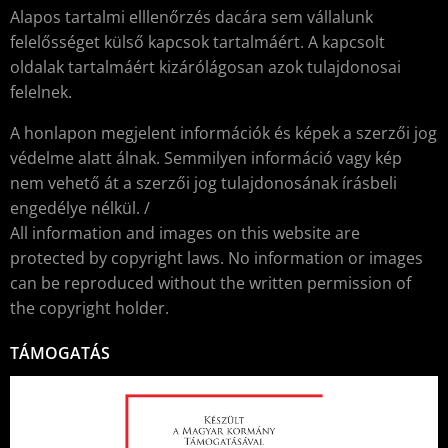
Alapos tartalmi elllenőrzés dacára sem vállalunk
felelősséget külső kapcsok tartalmáért. A kapcsolt
oldalak tartalmáért kizárólágosan azok tulajdonosai
felelnek.
A honlapon megjelent információk és képek a szerzői jog
védelme alatt álnak. Semmilyen információ vagy kép
nem vehető át a szerzői jog tulajdonosának írásbeli
engedélye nélkül. /
All information and images on this website are
protected by copyright laws. No information or images
can be reproduced without the written permission of
the copyright holder.
TÁMOGATÁS