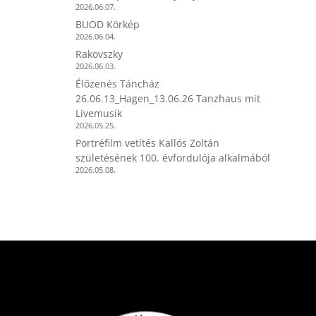
2026.06.07.
BUOD Körkép
2026.06.04.
Rakovszky
2026.06.03.
Élőzenés Táncház
26.06.13_Hagen_13.06.26 Tanzhaus mit
Livemusik
2026.05.25.
Portréfilm vetítés Kallós Zoltán
születésének 100. évfordulója alkalmából
2026.05.08.