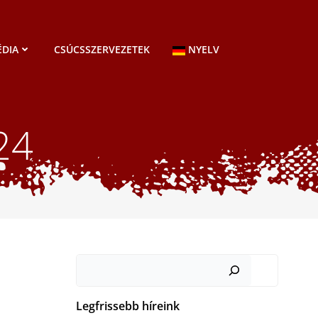
DIA
CSÚCSSZERVEZETEK
NYELV
024
Keresés
Legfrissebb híreink