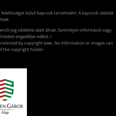
 felelősséget külső kapcsok tartalmáért. A kapcsolt oldalak
lnek.
erzői jog védelme alatt álnak. Semmilyen információ vagy
rásbeli engedélye nélkül. /
protected by copyright laws. No information or images can
f the copyright holder.