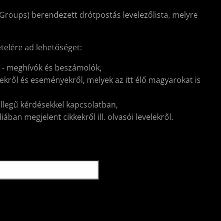
Groups) berendezett drótpostás levelezőlista, melyre
ételére ad lehetőséget:
l - meghívók és beszámolók,
kről és eseményekről, melyek az itt élő magyarokat is
ellegű kérdésekkel kapcsolatban,
ban megjelent cikkekről ill. olvasói levelekről.