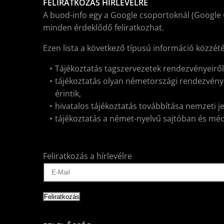
FELIRATKOZÁS HÍRLEVÉLRE
A buod-info egy a Google csoportoknál (Google 
minden érdeklődő feliratkozhat.
Ezen lista a következő típusú információ közzét
Tájékoztatás tagszervezetek rendezvényeirő
tájékoztatás olyan németországi rendezvénye
érintik,
hivatalos tájékoztatás továbbítása nemzeti j
tájékoztatás a német-nyelvű sajtóban és médiá
Feliratkozás a hírlevélre