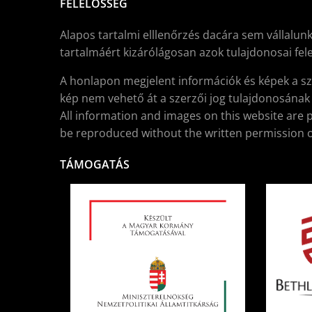
FELELŐSSÉG
Alapos tartalmi elllenőrzés dacára sem vállalunk
tartalmáért kizárólágosan azok tulajdonosai fele
A honlapon megjelent információk és képek a sz
kép nem vehető át a szerzői jog tulajdonosának í
All information and images on this website are 
be reproduced without the written permission o
TÁMOGATÁS