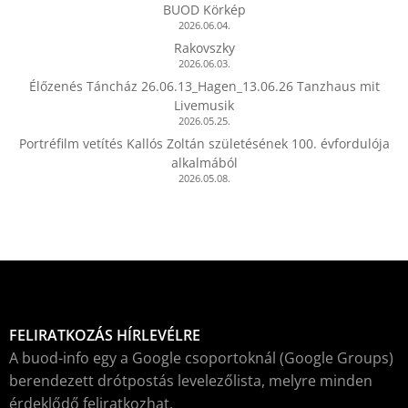
BUOD Körkép
2026.06.04.
Rakovszky
2026.06.03.
Élőzenés Táncház 26.06.13_Hagen_13.06.26 Tanzhaus mit
Livemusik
2026.05.25.
Portréfilm vetítés Kallós Zoltán születésének 100. évfordulója
alkalmából
2026.05.08.
FELIRATKOZÁS HÍRLEVÉLRE
A buod-info egy a Google csoportoknál (Google Groups)
berendezett drótpostás levelezőlista, melyre minden
érdeklődő feliratkozhat.