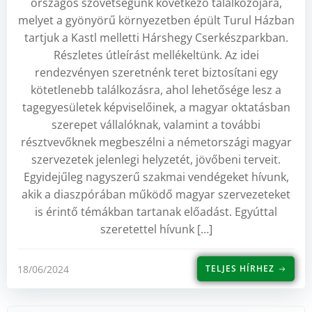
országos szövetségünk következő találkozójára,
melyet a gyönyörű környezetben épült Turul Házban
tartjuk a Kastl melletti Hárshegy Cserkészparkban.
Részletes útleírást mellékeltünk. Az idei
rendezvényen szeretnénk teret biztosítani egy
kötetlenebb találkozásra, ahol lehetősége lesz a
tagegyesületek képviselőinek, a magyar oktatásban
szerepet vállalóknak, valamint a további
résztvevőknek megbeszélni a németországi magyar
szervezetek jelenlegi helyzetét, jövőbeni terveit.
Egyidejűleg nagyszerű szakmai vendégeket hívunk,
akik a diaszpórában működő magyar szervezeteket
is érintő témákban tartanak előadást. Egyúttal
szeretettel hívunk […]
18/06/2024
TELJES HÍRHEZ