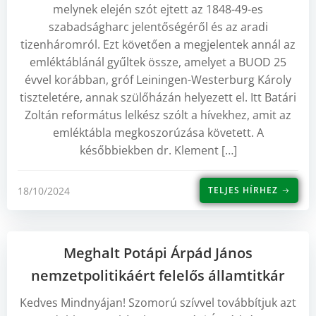
melynek elején szót ejtett az 1848-49-es
szabadságharc jelentőségéről és az aradi
tizenháromról. Ezt követően a megjelentek annál az
emléktáblánál gyűltek össze, amelyet a BUOD 25
évvel korábban, gróf Leiningen-Westerburg Károly
tiszteletére, annak szülőházán helyezett el. Itt Batári
Zoltán református lelkész szólt a hívekhez, amit az
emléktábla megkoszorúzása követett. A
későbbiekben dr. Klement […]
18/10/2024
TELJES HÍRHEZ
Meghalt Potápi Árpád János
nemzetpolitikáért felelős államtitkár
Kedves Mindnyájan! Szomorú szívvel továbbítjuk azt