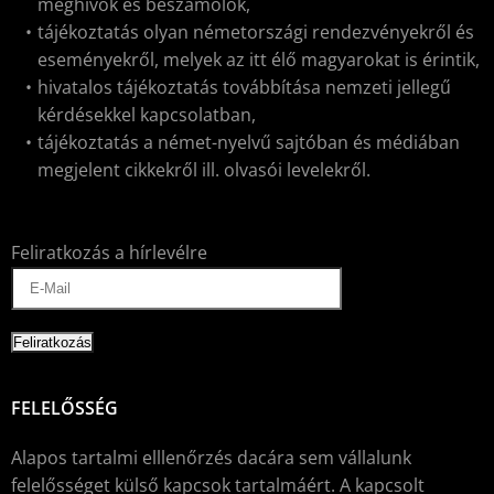
meghívók és beszámolók,
tájékoztatás olyan németországi rendezvényekről és
eseményekről, melyek az itt élő magyarokat is érintik,
hivatalos tájékoztatás továbbítása nemzeti jellegű
kérdésekkel kapcsolatban,
tájékoztatás a német-nyelvű sajtóban és médiában
megjelent cikkekről ill. olvasói levelekről.
Feliratkozás a hírlevélre
FELELŐSSÉG
Alapos tartalmi elllenőrzés dacára sem vállalunk
felelősséget külső kapcsok tartalmáért. A kapcsolt