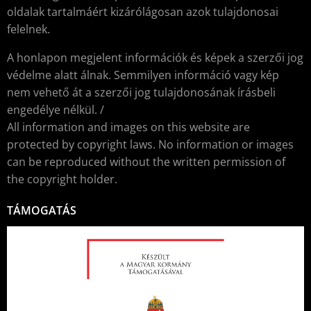
oldalak tartalmáért kizárólágosan azok tulajdonosai
felelnek.
A honlapon megjelent információk és képek a szerzői jog
védelme alatt álnak. Semmilyen információ vagy kép
nem vehető át a szerzői jog tulajdonosának írásbeli
engedélye nélkül. /
All information and images on this website are
protected by copyright laws. No information or images
can be reproduced without the written permission of
the copyright holder.
TÁMOGATÁS