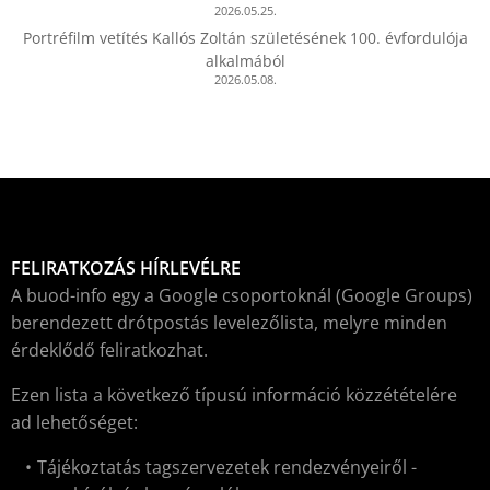
2026.05.25.
Portréfilm vetítés Kallós Zoltán születésének 100. évfordulója
alkalmából
2026.05.08.
FELIRATKOZÁS HÍRLEVÉLRE
A buod-info egy a Google csoportoknál (Google Groups)
berendezett drótpostás levelezőlista, melyre minden
érdeklődő feliratkozhat.
Ezen lista a következő típusú információ közzétételére
ad lehetőséget:
Tájékoztatás tagszervezetek rendezvényeiről -