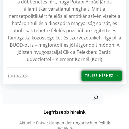
a döbbenetes hírt, hogy Potápi Árpád János
államtitkár váratlanul meghalt. Mint a
nemzetpolitikáért felelős államtitkár szívén viselte a
határon túli és a diaszpóra magyarság sorsát, és
ahol csak tehette felelős pozícióban segítette és
támogatta közösségeiket és szervezeteiket – így pl. a
BUOD-ot is – megfontolt és jól átgondolt módon. A
Jóisten nyugosztalja! Cikk a Telexben: Baráti
üdvözlettel – Klement Kornél (Kori)
18/10/2024
TELJES HÍRHEZ
Kere
Legfrissebb híreink
Aktuelle Entwicklungen der ungarischen Politik
2026.06.29.