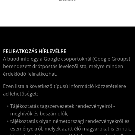
FELIRATKOZÁS HÍRLEVÉLRE
A buod-info egy a Google csoportoknál (Google Groups)
berendezett drótpostás levelezőlista, melyre minden
érdeklődő feliratkozhat.
Ezen lista a következő típusú információ közzétételére
ad lehetőséget:
Tájékoztatás tagszervezetek rendezvényeiről -
meghívók és beszámolók,
tájékoztatás olyan németországi rendezvényekről és
eseményekről, melyek az itt élő magyarokat is érintik,