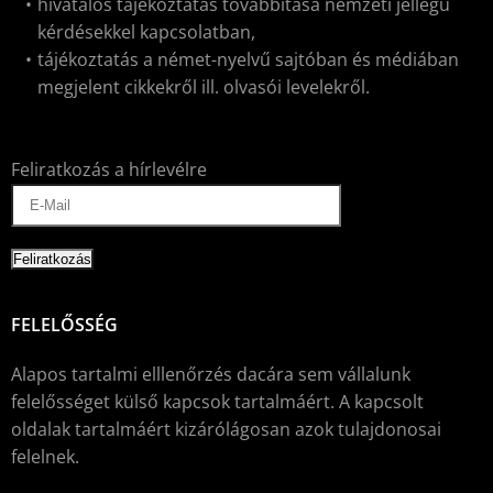
hivatalos tájékoztatás továbbítása nemzeti jellegű
kérdésekkel kapcsolatban,
tájékoztatás a német-nyelvű sajtóban és médiában
megjelent cikkekről ill. olvasói levelekről.
Feliratkozás a hírlevélre
FELELŐSSÉG
Alapos tartalmi elllenőrzés dacára sem vállalunk
felelősséget külső kapcsok tartalmáért. A kapcsolt
oldalak tartalmáért kizárólágosan azok tulajdonosai
felelnek.