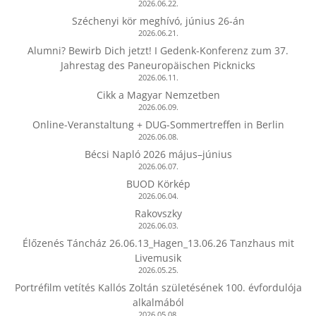
2026.06.22.
Széchenyi kör meghívó, június 26-án
2026.06.21.
Alumni? Bewirb Dich jetzt! I Gedenk-Konferenz zum 37.
Jahrestag des Paneuropäischen Picknicks
2026.06.11.
Cikk a Magyar Nemzetben
2026.06.09.
Online-Veranstaltung + DUG-Sommertreffen in Berlin
2026.06.08.
Bécsi Napló 2026 május–június
2026.06.07.
BUOD Körkép
2026.06.04.
Rakovszky
2026.06.03.
Élőzenés Táncház 26.06.13_Hagen_13.06.26 Tanzhaus mit
Livemusik
2026.05.25.
Portréfilm vetítés Kallós Zoltán születésének 100. évfordulója
alkalmából
2026.05.08.