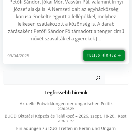
Petőfi Sándor, Jókai Mór, Vasvári Pál, valamint Irinyi
József alakja is. A Nemzeti dalt az egyházközség
kórusa énekelte együtt a fellépőkkel, melyhez
lelkesen csatlakozott a közönség is. A darab
zárásaként Petőfi Sándor Föltámadott a tenger című
művét szavalták el a gyerekek […]
09/04/2025
TELJES HÍRHEZ
Kere
Legfrissebb híreink
Aktuelle Entwicklungen der ungarischen Politik
2026.06.29.
BUOD Oktatási Képzés és Találkozó – 2026. szept. 18-20., Kastl
2026.06.27.
Einladungen zu DUG-Treffen in Berlin und Ungarn