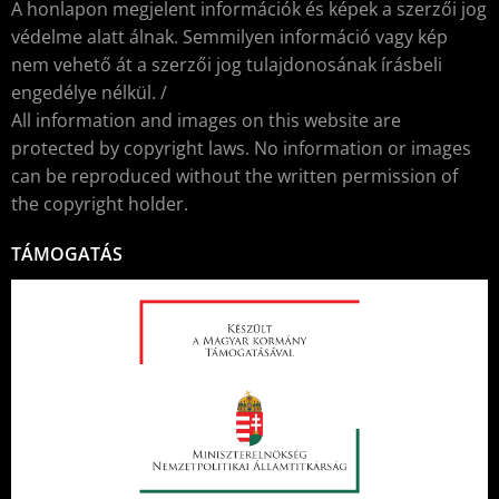
A honlapon megjelent információk és képek a szerzői jog
védelme alatt álnak. Semmilyen információ vagy kép
nem vehető át a szerzői jog tulajdonosának írásbeli
engedélye nélkül. /
All information and images on this website are
protected by copyright laws. No information or images
can be reproduced without the written permission of
the copyright holder.
TÁMOGATÁS