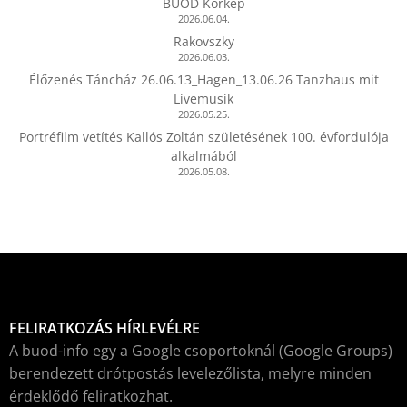
BUOD Körkép
2026.06.04.
Rakovszky
2026.06.03.
Élőzenés Táncház 26.06.13_Hagen_13.06.26 Tanzhaus mit
Livemusik
2026.05.25.
Portréfilm vetítés Kallós Zoltán születésének 100. évfordulója
alkalmából
2026.05.08.
FELIRATKOZÁS HÍRLEVÉLRE
A buod-info egy a Google csoportoknál (Google Groups)
berendezett drótpostás levelezőlista, melyre minden
érdeklődő feliratkozhat.