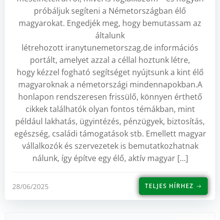
próbáljuk segíteni a Németországban élő
magyarokat. Engedjék meg, hogy bemutassam az
általunk
létrehozott iranytunemetorszag.de információs
portált, amelyet azzal a céllal hoztunk létre,
hogy kézzel fogható segítséget nyújtsunk a kint élő
magyaroknak a németországi mindennapokban.A
honlapon rendszeresen frissülő, könnyen érthető
cikkek találhatók olyan fontos témákban, mint
például lakhatás, ügyintézés, pénzügyek, biztosítás,
egészség, családi támogatások stb. Emellett magyar
vállalkozók és szervezetek is bemutatkozhatnak
nálunk, így építve egy élő, aktív magyar […]
28/06/2025
TELJES HÍRHEZ
Kere