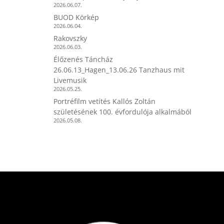
2026.06.07.
BUOD Körkép
2026.06.04.
Rakovszky
2026.06.03.
Élőzenés Táncház
26.06.13_Hagen_13.06.26 Tanzhaus mit
Livemusik
2026.05.25.
Portréfilm vetítés Kallós Zoltán
születésének 100. évfordulója alkalmából
2026.05.08.