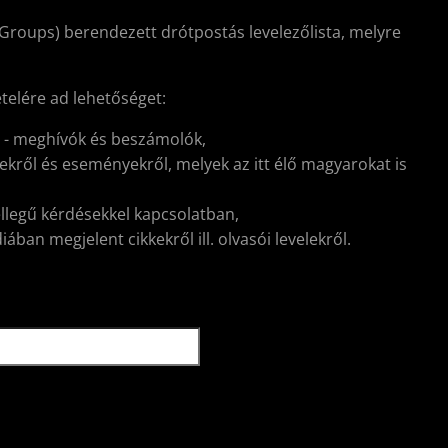
Groups) berendezett drótpostás levelezőlista, melyre
ételére ad lehetőséget:
l - meghívók és beszámolók,
kről és eseményekről, melyek az itt élő magyarokat is
ellegű kérdésekkel kapcsolatban,
ban megjelent cikkekről ill. olvasói levelekről.