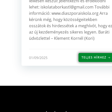
lelkesen készül! Jelentkezni és érdeklődni
lehet: iskolataborkastl@gmail.com További
információ: www.diaszporaiskola.org Arra
kérünk még, hogy közösségeitekben
osszátok és hirdessétek a meghívót, hogy e
az új kezdeményezés sikeres legyen. Baráti
üdvözlettel – Klement Kornél (Kori)
01/09/2025
TELJES HÍRHEZ