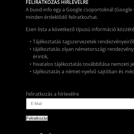
FELIRATKOZÁS HÍRLEVÉLRE
A buod-info egy a Google csoportoknál (Google 
minden érdeklődő feliratkozhat.
Ezen lista a következő típusú információ közzét
Tájékoztatás tagszervezetek rendezvényeirő
tájékoztatás olyan németországi rendezvénye
érintik,
hivatalos tájékoztatás továbbítása nemzeti j
tájékoztatás a német-nyelvű sajtóban és médiá
Feliratkozás a hírlevélre