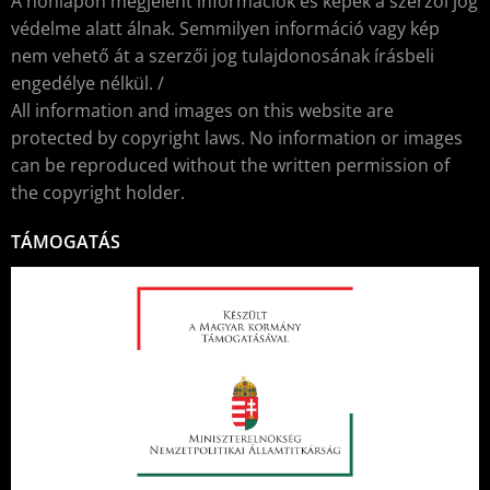
A honlapon megjelent információk és képek a szerzői jog
védelme alatt álnak. Semmilyen információ vagy kép
nem vehető át a szerzői jog tulajdonosának írásbeli
engedélye nélkül. /
All information and images on this website are
protected by copyright laws. No information or images
can be reproduced without the written permission of
the copyright holder.
TÁMOGATÁS