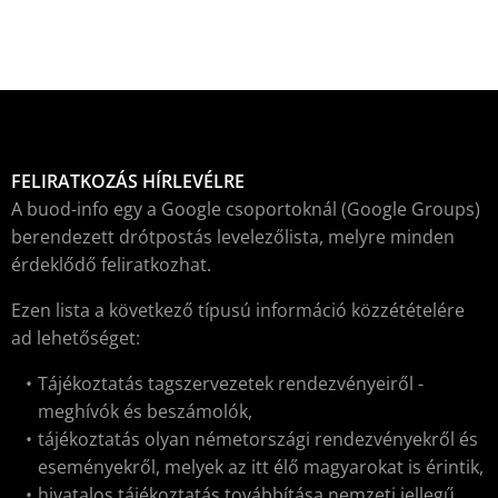
FELIRATKOZÁS HÍRLEVÉLRE
A buod-info egy a Google csoportoknál (Google Groups)
berendezett drótpostás levelezőlista, melyre minden
érdeklődő feliratkozhat.
Ezen lista a következő típusú információ közzétételére
ad lehetőséget:
Tájékoztatás tagszervezetek rendezvényeiről -
meghívók és beszámolók,
tájékoztatás olyan németországi rendezvényekről és
eseményekről, melyek az itt élő magyarokat is érintik,
hivatalos tájékoztatás továbbítása nemzeti jellegű