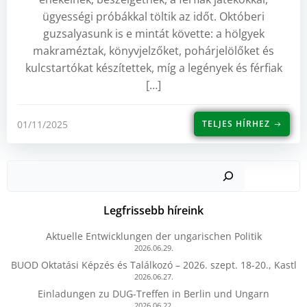
ügyességi próbákkal töltik az időt. Októberi
guzsalyasunk is e mintát követte: a hölgyek
makraméztak, könyvjelzőket, pohárjelölőket és
kulcstartókat készítettek, míg a legények és férfiak
[…]
01/11/2025
TELJES HÍRHEZ
Kere
Legfrissebb híreink
Aktuelle Entwicklungen der ungarischen Politik
2026.06.29.
BUOD Oktatási Képzés és Találkozó – 2026. szept. 18-20., Kastl
2026.06.27.
Einladungen zu DUG-Treffen in Berlin und Ungarn
2026.06.22.