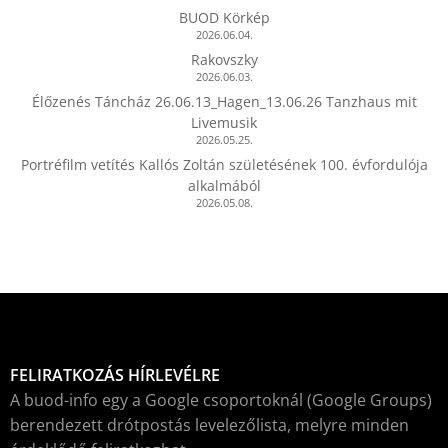
BUOD Körkép
2026.06.04.
Rakovszky
2026.06.03.
Élőzenés Táncház 26.06.13_Hagen_13.06.26 Tanzhaus mit
Livemusik
2026.05.25.
Portréfilm vetítés Kallós Zoltán születésének 100. évfordulója
alkalmából
2026.05.08.
FELIRATKOZÁS HÍRLEVÉLRE
A buod-info egy a Google csoportoknál (Google Groups)
berendezett drótpostás levelezőlista, melyre minden