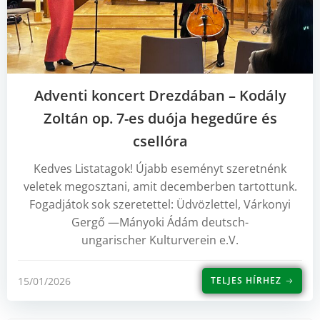
Adventi koncert Drezdában – Kodály
Zoltán op. 7-es duója hegedűre és
csellóra
Kedves Listatagok! Újabb eseményt szeretnénk
veletek megosztani, amit decemberben tartottunk.
Fogadjátok sok szeretettel: Üdvözlettel, Várkonyi
Gergő —Mányoki Ádám deutsch-
ungarischer Kulturverein e.V.
15/01/2026
TELJES HÍRHEZ