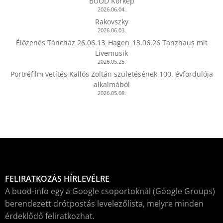
BUOD Körkép
2026.06.04.
Rakovszky
2026.06.03.
Élőzenés Táncház 26.06.13_Hagen_13.06.26 Tanzhaus mit
Livemusik
2026.05.25.
Portréfilm vetítés Kallós Zoltán születésének 100. évfordulója
alkalmából
2026.05.08.
FELIRATKOZÁS HÍRLEVÉLRE
A buod-info egy a Google csoportoknál (Google Groups)
berendezett drótpostás levelezőlista, melyre minden
érdeklődő feliratkozhat.