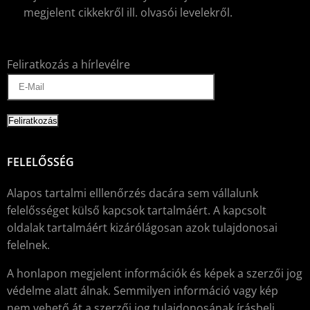
megjelent cikkekről ill. olvasói levelekről.
Feliratkozás a hírlevélre
FELELŐSSÉG
Alapos tartalmi elllenőrzés dacára sem vállalunk
felelősséget külső kapcsok tartalmáért. A kapcsolt
oldalak tartalmáért kizárólágosan azok tulajdonosai
felelnek.
A honlapon megjelent információk és képek a szerzői jog
védelme alatt álnak. Semmilyen információ vagy kép
nem vehető át a szerzői jog tulajdonosának írásbeli