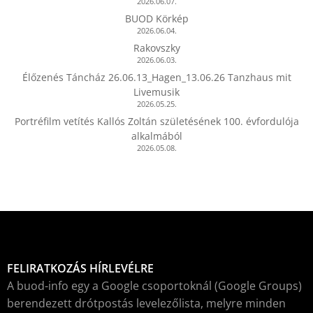
2026.06.07.
BUOD Körkép
2026.06.04.
Rakovszky
2026.06.03.
Élőzenés Táncház 26.06.13_Hagen_13.06.26 Tanzhaus mit
Livemusik
2026.05.25.
Portréfilm vetítés Kallós Zoltán születésének 100. évfordulója
alkalmából
2026.05.08.
FELIRATKOZÁS HÍRLEVÉLRE
A buod-info egy a Google csoportoknál (Google Groups)
berendezett drótpostás levelezőlista, melyre minden