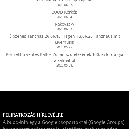
2026.06.07.
BUOD Körkép
2026.06.04.
Rakovszky
2026.06.03.
Élőzenés Táncház 26.06.13_Hagen_13.06.26 Tanzhaus mit
Livemusik
2026.05.25.
Portréfilm vetítés Kallós Zoltán születésének 100. évfordulója
alkalmából
2026.05.08.
FELIRATKOZÁS HÍRLEVÉLRE
A buod-info egy a Google csoportoknál (Google Groups)