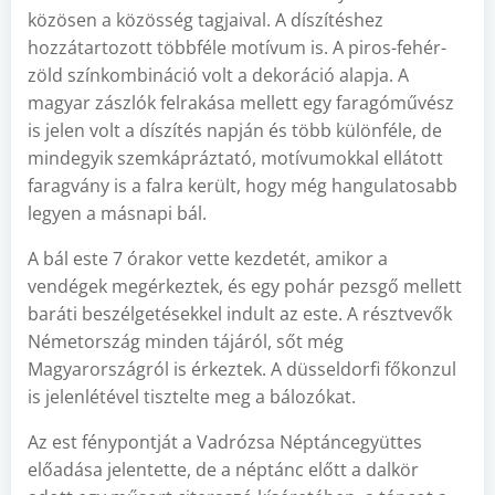
közösen a közösség tagjaival. A díszítéshez
hozzátartozott többféle motívum is. A piros-fehér-
zöld színkombináció volt a dekoráció alapja. A
magyar zászlók felrakása mellett egy faragóművész
is jelen volt a díszítés napján és több különféle, de
mindegyik szemkápráztató, motívumokkal ellátott
faragvány is a falra került, hogy még hangulatosabb
legyen a másnapi bál.
A bál este 7 órakor vette kezdetét, amikor a
vendégek megérkeztek, és egy pohár pezsgő mellett
baráti beszélgetésekkel indult az este. A résztvevők
Németország minden tájáról, sőt még
Magyarországról is érkeztek. A düsseldorfi főkonzul
is jelenlétével tisztelte meg a bálozókat.
Az est fénypontját a Vadrózsa Néptáncegyüttes
előadása jelentette, de a néptánc előtt a dalkör