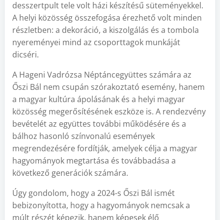
desszertpult tele volt házi készítésű süteményekkel.
A helyi közösség összefogása érezhető volt minden
részletben: a dekoráció, a kiszolgálás és a tombola
nyereményei mind az csoporttagok munkáját
dicséri.
A Hageni Vadrózsa Néptáncegyüttes számára az
Őszi Bál nem csupán szórakoztató esemény, hanem
a magyar kultúra ápolásának és a helyi magyar
közösség megerősítésének eszköze is. A rendezvény
bevételét az együttes további működésére és a
bálhoz hasonló színvonalú események
megrendezésére fordítják, amelyek célja a magyar
hagyományok megtartása és továbbadása a
következő generációk számára​.
Úgy gondolom, hogy a 2024-s Őszi Bál ismét
bebizonyította, hogy a hagyományok nemcsak a
múlt részét képezik, hanem képesek élő