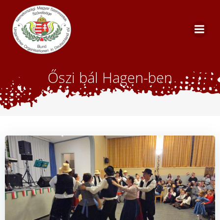
Skip
to
content
Őszi bál Hagen-ben