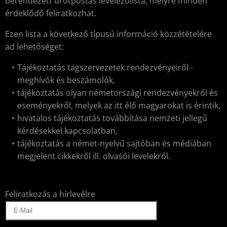
berendezett drótpostás levelezőlista, melyre minden
érdeklődő feliratkozhat.
Ezen lista a következő típusú információ közzétételére
ad lehetőséget:
Tájékoztatás tagszervezetek rendezvényeiről -
meghívók és beszámolók,
tájékoztatás olyan németországi rendezvényekről és
eseményekről, melyek az itt élő magyarokat is érintik,
hivatalos tájékoztatás továbbítása nemzeti jellegű
kérdésekkel kapcsolatban,
tájékoztatás a német-nyelvű sajtóban és médiában
megjelent cikkekről ill. olvasói levelekről.
Feliratkozás a hírlevélre