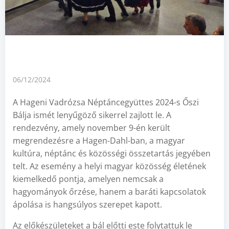
06/12/2024
A Hageni Vadrózsa Néptáncegyüttes 2024-s Őszi
Bálja ismét lenyűgöző sikerrel zajlott le. A
rendezvény, amely november 9-én került
megrendezésre a Hagen-Dahl-ban, a magyar
kultúra, néptánc és közösségi összetartás jegyében
telt. Az esemény a helyi magyar közösség életének
kiemelkedő pontja, amelyen nemcsak a
hagyományok őrzése, hanem a baráti kapcsolatok
ápolása is hangsúlyos szerepet kapott.
Az előkészületeket a bál előtti este folytattuk le