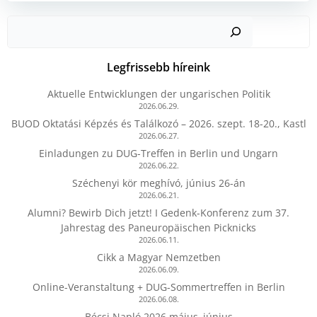
Kere
Legfrissebb híreink
Aktuelle Entwicklungen der ungarischen Politik
2026.06.29.
BUOD Oktatási Képzés és Találkozó – 2026. szept. 18-20., Kastl
2026.06.27.
Einladungen zu DUG-Treffen in Berlin und Ungarn
2026.06.22.
Széchenyi kör meghívó, június 26-án
2026.06.21.
Alumni? Bewirb Dich jetzt! I Gedenk-Konferenz zum 37.
Jahrestag des Paneuropäischen Picknicks
2026.06.11.
Cikk a Magyar Nemzetben
2026.06.09.
Online-Veranstaltung + DUG-Sommertreffen in Berlin
2026.06.08.
Bécsi Napló 2026 május–június