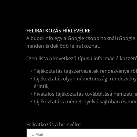
FELIRATKOZÁS HÍRLEVÉLRE
A buod-info egy a Google csoportoknál (Google 
minden érdeklődő feliratkozhat.
Ezen lista a következő típusú információ közzét
Tájékoztatás tagszervezetek rendezvényeirő
tájékoztatás olyan németországi rendezvénye
érintik,
hivatalos tájékoztatás továbbítása nemzeti j
tájékoztatás a német-nyelvű sajtóban és médiá
Feliratkozás a hírlevélre