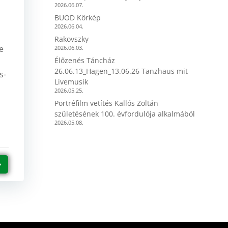
2026.06.07.
BUOD Körkép
2026.06.04.
Rakovszky
le
2026.06.03.
Élőzenés Táncház
z
26.06.13_Hagen_13.06.26 Tanzhaus mit
s-
Livemusik
ó
2026.05.25.
Portréfilm vetítés Kallós Zoltán
születésének 100. évfordulója alkalmából
2026.05.08.