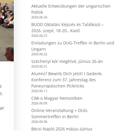
Aktuelle Entwicklungen der ungarischen
Politik
2026.06.29.
BUOD Oktatási Képzés és Találkozó –
2026. szept. 18-20., Kastl
2026.06.27.
Einladungen zu DUG-Treffen in Berlin und
Ungarn
2026.06.22.
Széchenyi kör meghívó, június 26-án
2026.06.21.
Alumni? Bewirb Dich jetzt! I Gedenk-
Konferenz zum 37. Jahrestag des
s
Paneuropäischen Picknicks
2026.06.11.
e.
Cikk a Magyar Nemzetben
t
2026.06.09.
ar
Online-Veranstaltung + DUG-
Sommertreffen in Berlin
2026.06.08.
Bécsi Napló 2026 május–június