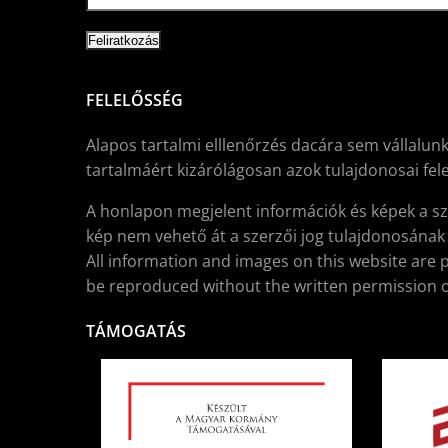
FELELŐSSÉG
Alapos tartalmi elllenőrzés dacára sem vállalunk
tartalmáért kizárólágosan azok tulajdonosai fele
A honlapon megjelent információk és képek a sz
kép nem vehető át a szerzői jog tulajdonosának í
All information and images on this website are 
be reproduced without the written permission o
TÁMOGATÁS