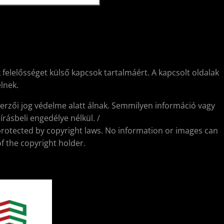
 felelősséget külső kapcsok tartalmáért. A kapcsolt oldalak
lnek.
erzői jog védelme alatt álnak. Semmilyen információ vagy
rásbeli engedélye nélkül. /
protected by copyright laws. No information or images can
f the copyright holder.