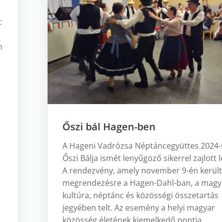
t
n
n
Őszi bál Hagen-ben
A Hageni Vadrózsa Néptáncegyüttes 2024-
Őszi Bálja ismét lenyűgöző sikerrel zajlott l
A rendezvény, amely november 9-én kerül
megrendezésre a Hagen-Dahl-ban, a magy
kultúra, néptánc és közösségi összetartás
jegyében telt. Az esemény a helyi magyar
közösség életének kiemelkedő pontja,