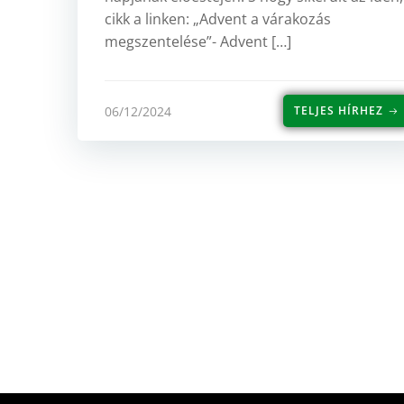
cikk a linken: „Advent a várakozás
megszentelése”- Advent […]
06/12/2024
TELJES HÍRHEZ