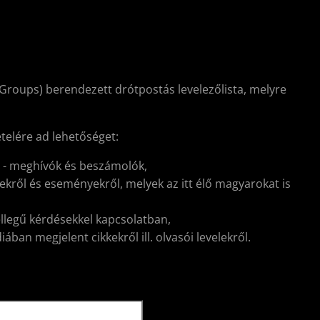
Groups) berendezett drótpostás levelezőlista, melyre
ételére ad lehetőséget:
l - meghívók és beszámolók,
kről és eseményekről, melyek az itt élő magyarokat is
ellegű kérdésekkel kapcsolatban,
ban megjelent cikkekről ill. olvasói levelekről.