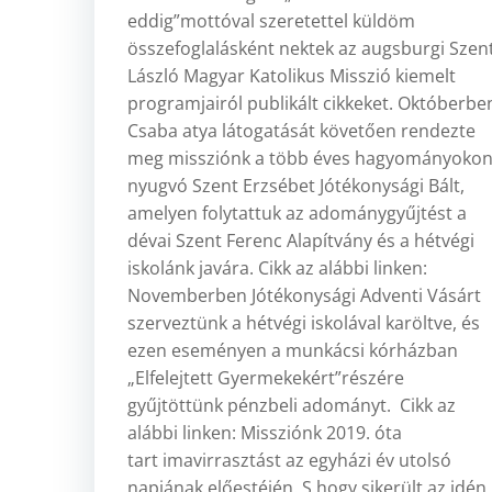
eddig”mottóval szeretettel küldöm
összefoglalásként nektek az augsburgi Szen
László Magyar Katolikus Misszió kiemelt
programjairól publikált cikkeket. Októberbe
Csaba atya látogatását követően rendezte
meg missziónk a több éves hagyományoko
nyugvó Szent Erzsébet Jótékonysági Bált,
amelyen folytattuk az adománygyűjtést a
dévai Szent Ferenc Alapítvány és a hétvégi
iskolánk javára. Cikk az alábbi linken:
Novemberben Jótékonysági Adventi Vásárt
szerveztünk a hétvégi iskolával karöltve, és
ezen eseményen a munkácsi kórházban
„Elfelejtett Gyermekekért”részére
gyűjtöttünk pénzbeli adományt. Cikk az
alábbi linken: Missziónk 2019. óta
tart imavirrasztást az egyházi év utolsó
napjának előestéjén. S hogy sikerült az idén,