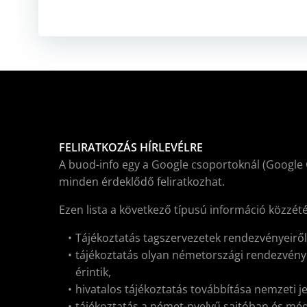
FELIRATKOZÁS HÍRLEVÉLRE
A buod-info egy a Google csoportoknál (Google 
minden érdeklődő feliratkozhat.
Ezen lista a következő típusú információ közzét
Tájékoztatás tagszervezetek rendezvényeirő
tájékoztatás olyan németországi rendezvénye
érintik,
hivatalos tájékoztatás továbbítása nemzeti j
tájékoztatás a német-nyelvű sajtóban és médiá