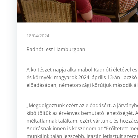
18/04/2024
Radnóti est Hamburgban
A költészet napja alkalmából Radnóti életével és
és környéki magyarok 2024. április 13-án Laczk
előadásában, németországi körútjuk második á
„Megdolgoztunk ezért az előadásért, a járványhe
kiböjtöltük az érvényes bemutató lehetőségét. 
méltatlannak találtam, ezért vártunk, és hozzá
Andrásnak innen is köszönöm az “Erőltetett men
munkáink talán legszebb, igazán letisztult szer