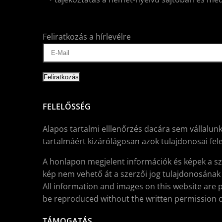
Feliratkozás a hírlevélre
FELELŐSSÉG
Alapos tartalmi elllenőrzés dacára sem vállalunk
tartalmáért kizárólágosan azok tulajdonosai fele
A honlapon megjelent információk és képek a sz
kép nem vehető át a szerzői jog tulajdonosának í
All information and images on this website are 
be reproduced without the written permission o
TÁMOGATÁS