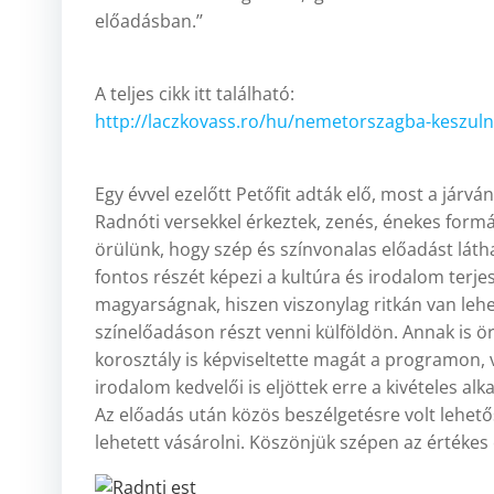
előadásban.’’
A teljes cikk itt található:
http://laczkovass.ro/hu/nemetorszagba-keszul
Egy évvel ezelőtt Petőfit adták elő, most a járván
Radnóti versekkel érkeztek, zenés, énekes form
örülünk, hogy szép és színvonalas előadást lát
fontos részét képezi a kultúra és irodalom terj
magyarságnak, hiszen viszonylag ritkán van le
színelőadáson részt venni külföldön. Annak is örü
korosztály is képviseltette magát a programon, 
irodalom kedvelői is eljöttek erre a kivételes alk
Az előadás után közös beszélgetésre volt lehetős
lehetett vásárolni. Köszönjük szépen az értékes