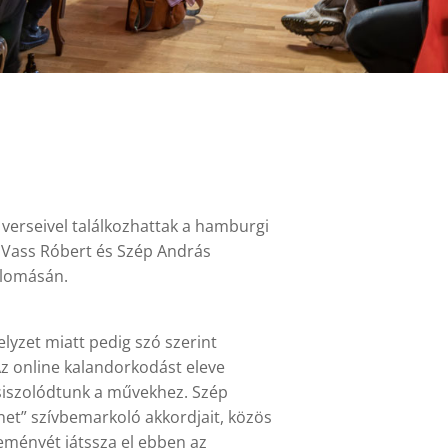
 verseivel találkozhattak a hamburgi
ó Vass Róbert és Szép András
llomásán.
lyzet miatt pedig szó szerint
Az online kalandorkodást eleve
csiszolódtunk a művekhez. Szép
et” szívbemarkoló akkordjait, közös
zeményét játssza el ebben az