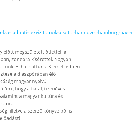
nek-a-radnoti-rekvizitumok-alkotoi-hannover-hamburg-hage
y előtt megszületett ötlettel, a
ában, zongora kísérettel. Nagyon
hattunk és hallhattunk. Kiemelkedően
esztése a diaszpórában élő
hetőség magyar nyelvű
lünk, hogy a fiatal, tizenéves
valamint a magyar kultúra és
alomra.
ég, illetve a szerző könyveiből is
 előadást!