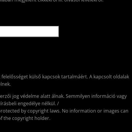
 felelősséget külső kapcsok tartalmáért. A kapcsolt oldalak
lnek.
erzői jog védelme alatt álnak. Semmilyen információ vagy
rásbeli engedélye nélkül. /
protected by copyright laws. No information or images can
f the copyright holder.