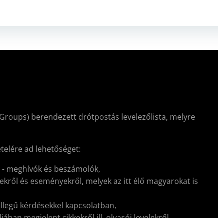
Groups) berendezett drótpostás levelezőlista, melyre
ételére ad lehetőséget:
l - meghívók és beszámolók,
kről és eseményekről, melyek az itt élő magyarokat is
ellegű kérdésekkel kapcsolatban,
ban megjelent cikkekről ill. olvasói levelekről.