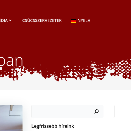
DIA
CSÚCSSZERVEZETEK
NYELV
ban
Keresés
Legfrissebb híreink