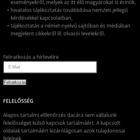
eseményekről, melyek az itt élő magyarokat is érintik,
hivatalos tájékoztatás továbbítása nemzeti jellegű
kérdésekkel kapcsolatban,
tájékoztatás a német-nyelvű sajtóban és médiában
megjelent cikkekről ill. olvasói levelekről.
Feliratkozás a hírlevélre
FELELŐSSÉG
Alapos tartalmi elllenőrzés dacára sem vállalunk
felelősséget külső kapcsok tartalmáért. A kapcsolt
oldalak tartalmáért kizárólágosan azok tulajdonosai
felelnek.