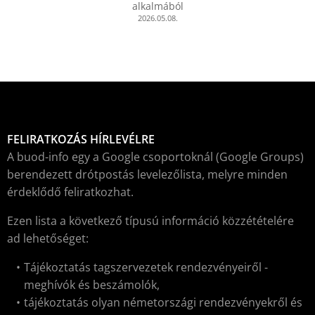
alkalmából
2026.05.08.
FELIRATKOZÁS HÍRLEVÉLRE
A buod-info egy a Google csoportoknál (Google Groups)
berendezett drótpostás levelezőlista, melyre minden
érdeklődő feliratkozhat.
Ezen lista a következő típusú információ közzétételére
ad lehetőséget:
Tájékoztatás tagszervezetek rendezvényeiről -
meghívók és beszámolók,
tájékoztatás olyan németországi rendezvényekről és