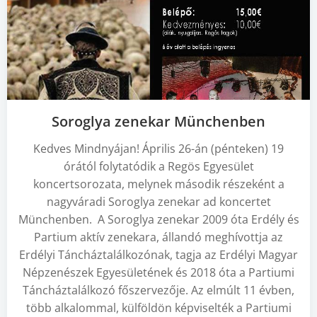
Soroglya zenekar Münchenben
Kedves Mindnyájan! Április 26-án (pénteken) 19
órától folytatódik a Regös Egyesület
koncertsorozata, melynek második részeként a
nagyváradi Soroglya zenekar ad koncertet
Münchenben. A Soroglya zenekar 2009 óta Erdély és
Partium aktív zenekara, állandó meghívottja az
Erdélyi Táncháztalálkozónak, tagja az Erdélyi Magyar
Népzenészek Egyesületének és 2018 óta a Partiumi
Táncháztalálkozó főszervezője. Az elmúlt 11 évben,
több alkalommal, külföldön képviselték a Partiumi