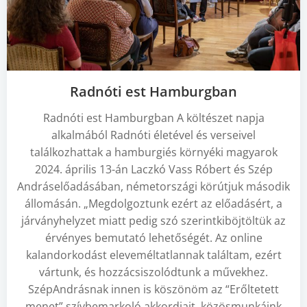
Radnóti est Hamburgban
Radnóti est Hamburgban A költészet napja
alkalmából Radnóti életével és verseivel
találkozhattak a hamburgiés környéki magyarok
2024. április 13-án Laczkó Vass Róbert és Szép
Andráselőadásában, németországi körútjuk második
állomásán. „Megdolgoztunk ezért az előadásért, a
járványhelyzet miatt pedig szó szerintkiböjtöltük az
érvényes bemutató lehetőségét. Az online
kalandorkodást eleveméltatlannak találtam, ezért
vártunk, és hozzácsiszolódtunk a művekhez.
SzépAndrásnak innen is köszönöm az “Erőltetett
menet” szívbemarkoló akkordjait, közösmunkáink