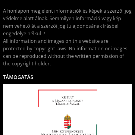
A honlapon megjelent információk és képek a szerzői jog
védelme alatt álnak. Semmilyen információ vagy kép
nem vehető át a szerzői jog tulajdonosának írásbeli
engedélye nélkül. /
All information and images on this website are
protected by copyright laws. No information or images
can be reproduced without the written permission of
the copyright holder.
TÁMOGATÁS