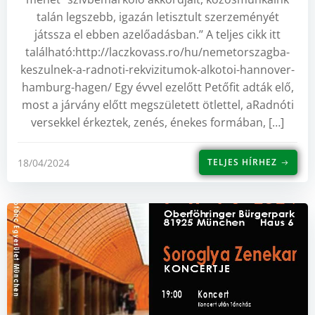
talán legszebb, igazán letisztult szerzeményét
játssza el ebben azelőadásban.’’ A teljes cikk itt
található:http://laczkovass.ro/hu/nemetorszagba-
keszulnek-a-radnoti-rekvizitumok-alkotoi-hannover-
hamburg-hagen/ Egy évvel ezelőtt Petőfit adták elő,
most a járvány előtt megszületett ötlettel, aRadnóti
versekkel érkeztek, zenés, énekes formában, […]
18/04/2024
TELJES HÍRHEZ