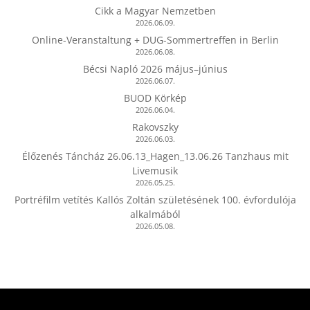
Cikk a Magyar Nemzetben
2026.06.09.
Online-Veranstaltung + DUG-Sommertreffen in Berlin
2026.06.08.
Bécsi Napló 2026 május–június
2026.06.07.
BUOD Körkép
2026.06.04.
Rakovszky
2026.06.03.
Élőzenés Táncház 26.06.13_Hagen_13.06.26 Tanzhaus mit
Livemusik
2026.05.25.
Portréfilm vetítés Kallós Zoltán születésének 100. évfordulója
alkalmából
2026.05.08.