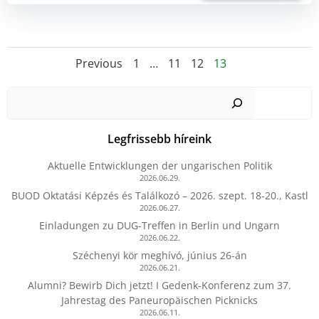
Posts
Posts
Page
Page
Page
Page
Previous
1
…
11
12
13
navigation
navigation
Kere
Legfrissebb híreink
Aktuelle Entwicklungen der ungarischen Politik
2026.06.29.
BUOD Oktatási Képzés és Találkozó – 2026. szept. 18-20., Kastl
2026.06.27.
Einladungen zu DUG-Treffen in Berlin und Ungarn
2026.06.22.
Széchenyi kör meghívó, június 26-án
2026.06.21.
Alumni? Bewirb Dich jetzt! I Gedenk-Konferenz zum 37.
Jahrestag des Paneuropäischen Picknicks
2026.06.11.