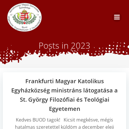
Skip
to
content
Posts in 2023
Frankfurti Magyar Katolikus
Egyházközség ministráns látogatása a
St. György Filozófiai és Teológiai
Egyetemen
Kedves BUOD tagok! Kicsit megkésve, mégis
hatalmas szeretettel küldöm a december eleji