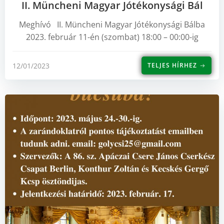
II. Müncheni Magyar Jótékonysági Bál
Meghívó II. Müncheni Magyar Jótékonysági Bálba
2023. február 11-én (szombat) 18:00 – 00:00-ig
12/01/2023
TELJES HÍRHEZ