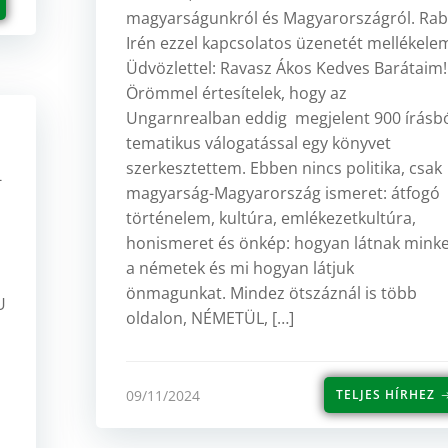
magyarságunkról és Magyarországról. Ra
Irén ezzel kapcsolatos üzenetét mellékele
Üdvözlettel: Ravasz Ákos Kedves Barátaim!
Örömmel értesítelek, hogy az
Ungarnrealban eddig megjelent 900 írásb
tematikus válogatással egy könyvet
szerkesztettem. Ebben nincs politika, csak
-
magyarság-Magyarország ismeret: átfogó
történelem, kultúra, emlékezetkultúra,
honismeret és önkép: hogyan látnak mink
a németek és mi hogyan látjuk
önmagunkat. Mindez ötszáznál is több
U
oldalon, NÉMETÜL, […]
09/11/2024
TELJES HÍRHEZ