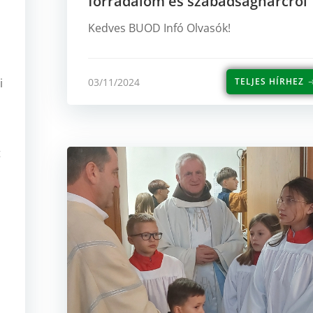
forradalom és szabadságharcról
Kedves BUOD Infó Olvasók!
03/11/2024
i
TELJES HÍRHEZ
t