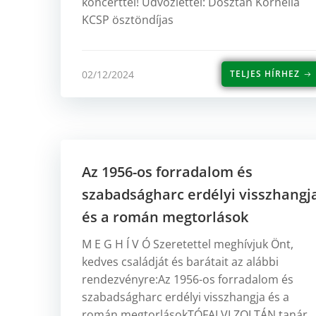
koncerttel! Üdvözlettel: Dosztán Kornélia
KCSP ösztöndíjas
02/12/2024
TELJES HÍRHEZ
Az 1956-os forradalom és
szabadságharc erdélyi visszhangj
és a román megtorlások
M E G H Í V Ó Szeretettel meghívjuk Önt,
kedves családját és barátait az alábbi
rendezvényre:Az 1956-os forradalom és
szabadságharc erdélyi visszhangja és a
román megtorlásokTÓFALVI ZOLTÁN tanár,