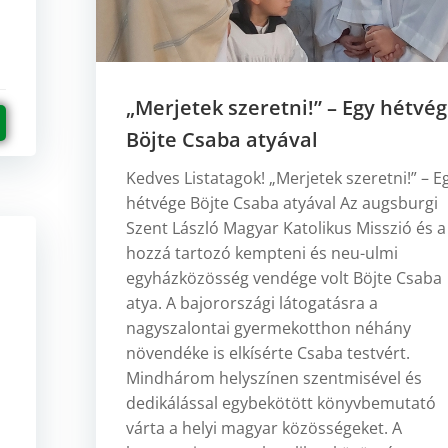
„Merjetek szeretni!” – Egy hétvé
Böjte Csaba atyával
Kedves Listatagok! „Merjetek szeretni!” – E
hétvége Böjte Csaba atyával Az augsburgi
Szent László Magyar Katolikus Misszió és a
hozzá tartozó kempteni és neu-ulmi
egyházközösség vendége volt Böjte Csaba
atya. A bajorországi látogatásra a
nagyszalontai gyermekotthon néhány
növendéke is elkísérte Csaba testvért.
Mindhárom helyszínen szentmisével és
dedikálással egybekötött könyvbemutató
várta a helyi magyar közösségeket. A