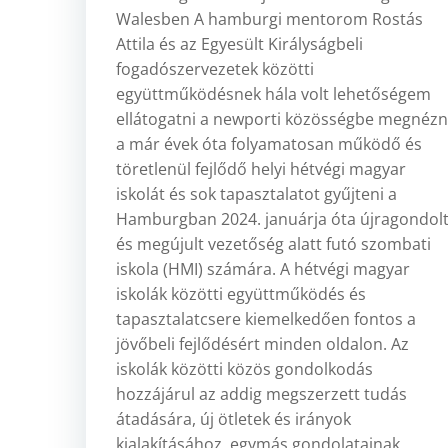
Walesben A hamburgi mentorom Rostás
Attila és az Egyesült Királyságbeli
fogadószervezetek közötti
együttműködésnek hála volt lehetőségem
ellátogatni a newporti közösségbe megnézn
a már évek óta folyamatosan működő és
töretlenül fejlődő helyi hétvégi magyar
iskolát és sok tapasztalatot gyűjteni a
Hamburgban 2024. januárja óta újragondol
és megújult vezetőség alatt futó szombati
iskola (HMI) számára. A hétvégi magyar
iskolák közötti együttműködés és
tapasztalatcsere kiemelkedően fontos a
jövőbeli fejlődésért minden oldalon. Az
iskolák közötti közös gondolkodás
hozzájárul az addig megszerzett tudás
átadására, új ötletek és irányok
kialakításához, egymás gondolatainak