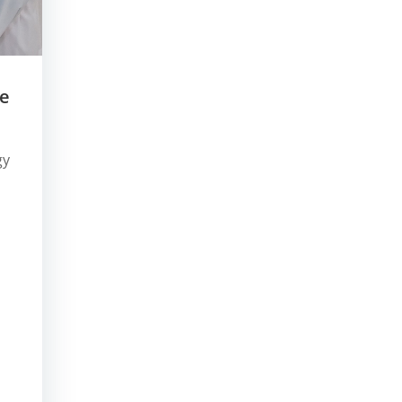
ge
gy