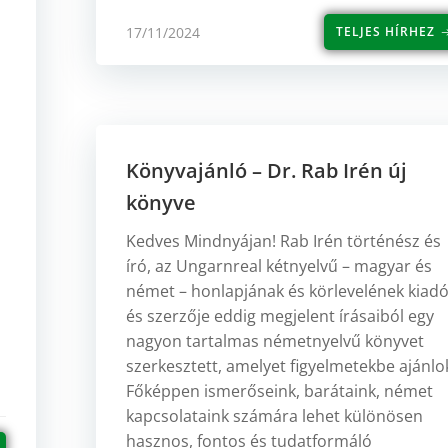
17/11/2024
TELJES HÍRHEZ
Könyvajánló – Dr. Rab Irén új
könyve
Kedves Mindnyájan! Rab Irén történész és
író, az Ungarnreal kétnyelvű – magyar és
német – honlapjának és körlevelének kiadó
és szerzője eddig megjelent írásaiból egy
nagyon tartalmas németnyelvű könyvet
szerkesztett, amelyet figyelmetekbe ajánlo
Főképpen ismerőseink, barátaink, német
kapcsolataink számára lehet különösen
hasznos, fontos és tudatformáló