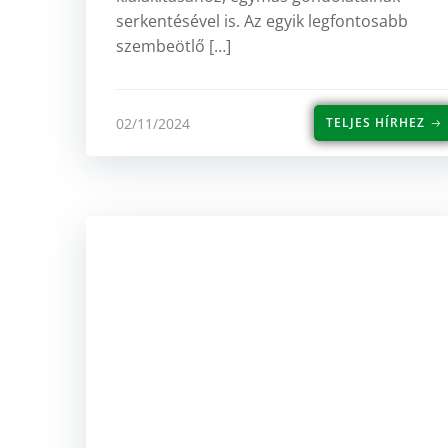
serkentésével is. Az egyik legfontosabb
szembeötlő […]
02/11/2024
TELJES HÍRHEZ