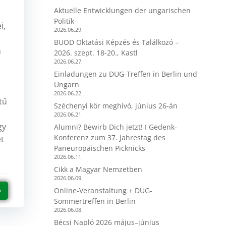
Aktuelle Entwicklungen der ungarischen
Politik
i,
2026.06.29.
BUOD Oktatási Képzés és Találkozó –
n
2026. szept. 18-20., Kastl
2026.06.27.
Einladungen zu DUG-Treffen in Berlin und
Ungarn
2026.06.22.
tű
Széchenyi kör meghívó, június 26-án
2026.06.21.
gy
Alumni? Bewirb Dich jetzt! I Gedenk-
Konferenz zum 37. Jahrestag des
et
Paneuropäischen Picknicks
2026.06.11.
Cikk a Magyar Nemzetben
2026.06.09.
Online-Veranstaltung + DUG-
Sommertreffen in Berlin
2026.06.08.
Bécsi Napló 2026 május–június