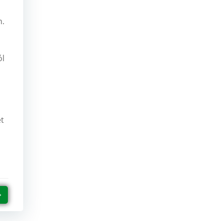
b
m.
ól
et