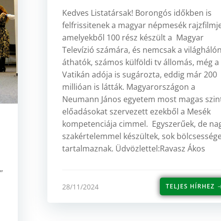
Kedves Listatársak! Borongós időkben is
felfrissitenek a magyar népmesék rajzfilmje
amelyekből 100 rész készült a Magyar
Televízió számára, és nemcsak a világháló
áthatók, számos külföldi tv állomás, még a
Vatikán adója is sugározta, eddig már 200
millióan is látták. Magyarországon a
Neumann János egyetem most magas szin
előadásokat szervezett ezekből a Mesék
kompetenciája cimmel. Egyszerűek, de na
szakértelemmel készültek, sok bölcsesség
tartalmaznak. Üdvözlettel:Ravasz Ákos
”
28/11/2024
TELJES HÍRHEZ