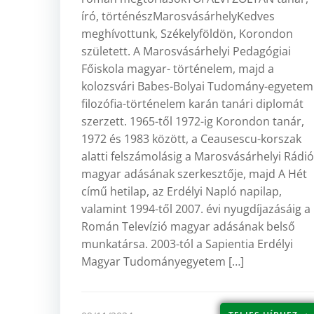
író, történészMarosvásárhelyKedves
meghívottunk, Székelyföldön, Korondon
született. A Marosvásárhelyi Pedagógiai
Főiskola magyar- történelem, majd a
kolozsvári Babes-Bolyai Tudomány-egyetem
filozófia-történelem karán tanári diplomát
szerzett. 1965-től 1972-ig Korondon tanár,
1972 és 1983 között, a Ceausescu-korszak
alatti felszámolásig a Marosvásárhelyi Rádió
magyar adásának szerkesztője, majd A Hét
című hetilap, az Erdélyi Napló napilap,
valamint 1994-től 2007. évi nyugdíjazásáig a
Román Televízió magyar adásának belső
munkatársa. 2003-tól a Sapientia Erdélyi
Magyar Tudományegyetem […]